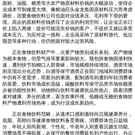
面粉、油脂、糖类等大农产物原材料价钱的大幅波动，使得企
业成本节制难度大增。像粮油巨头金龙鱼因原材料压力而考虑
调价，浩繁食物饮料公司也面对业绩承压、毛利率下滑的窘
境。高企的原材料价钱挤压了企业的利润空间，让企业正在订
价上陷入两难：提价可能流失价钱的客户，不提价又难以承受
成本压力。为应对这一挑和，企业虽采纳了原材料替代、低位
囤货等多种行动，但仍然面对较大运营风险。
正在食物饮料财产中，次要产物类别成长各别。农产物做
为根本食物，但受气候等要素影响较大。预包拆食物因便利快
速，遭到快节拍糊口人群青睐，市场规模持续增加。酒类市场
则呈现出分化态势，白酒等保守酒类正在部门地域和消费群体
中仍有不变需求，而新兴的果酒、配制酒等则遭到年轻消费者
的喜爱。饮料市场成长迅猛，碳酸饮料等保守品类市场份额逐
步被功能性饮料、动物卵白饮料等健康饮品所抢占。跟着消费
者对健康、养分的逃求，富含炊事纤维、低糖或无糖的食物饮
料产物遭到市场热捧，成为行业成长新趋向。
正在食物饮料范畴，从逃求口感刺激转向沉视健康养分，
低脂、高卵白等健康食物饮料备受青睐。消费群体也日益细
分，年轻人崇尚新潮、个性化，中老年人则更看沉摄生功能。
消费场景不竭拓展，从保守的餐饮消费延长到户外出行、办公