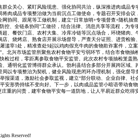
群众关心、紧盯风险现患、强化协同共治，纵深推进肉成品专项
局将肉成品专项整治做为当前沉点工做使命，专题召开安排会议
网协同、跟尾等工做机制，建立“日常放哨+专项督查+随机抽
源防控、全链条协同”工做径，结合法律、消息共享等流程，为专
商超、餐饮门店、农村大集、冷库冷链等沉点场合，环绕猪肉、
锅店、烧烤店、熟食店开展示场督导，严查天分证照、进货检验
私屠滥宰1处，精准查处9起以鸡肉假充牛肉的食物欺诈案件，立
”。北兴市场监管所聚焦农村食物平安亏弱环节，结合市食物抽
摩快检过程，零距离参取食物平安监管。此次农村专项抽检笼盖
抽检、通明化监管博得群众承认。勃利县结合多部分开展跨区域、
局以专项整治为契机，健全风险现患闭环办理机制，强化督导查抄
赞扬举报渠道，激励社会参取监视，建立“部分联动、企业自律、
肉成品平安形势持续不变向好。下一步，以肉成品监管小暗语带动
更庄重的问责，建牢食物平安每一道防地，让人平易近群众吃得
ts Reserved!