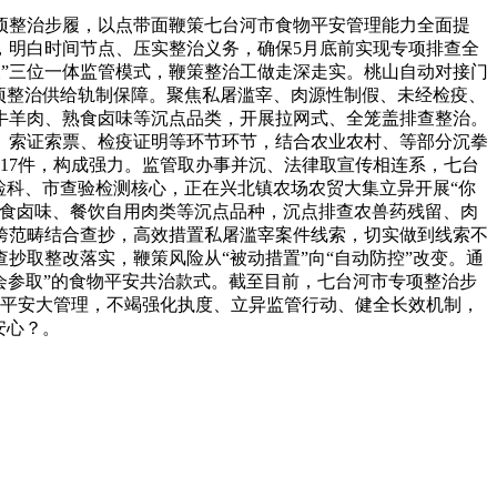
整治步履，以点带面鞭策七台河市食物平安管理能力全面提
，明白时间节点、压实整治义务，确保5月底前实现专项排查全
查”三位一体监管模式，鞭策整治工做走深走实。桃山自动对接门
项整治供给轨制保障。聚焦私屠滥宰、肉源性制假、未经检疫、
牛羊肉、熟食卤味等沉点品类，开展拉网式、全笼盖排查整治。
、索证索票、检疫证明等环节环节，结合农业农村、等部分沉拳
案17件，构成强力。监管取办事并沉、法律取宣传相连系，七台
检科、市查验检测核心，正在兴北镇农场农贸大集立异开展“你
熟食卤味、餐饮自用肉类等沉点品种，沉点排查农兽药残留、肉
跨范畴结合查抄，高效措置私屠滥宰案件线索，切实做到线索不
取整改落实，鞭策风险从“被动措置”向“自动防控”改变。通
社会参取”的食物平安共治款式。截至目前，七台河市专项整治步
食物平安大管理，不竭强化执度、立异监管行动、健全长效机制，
安心？。