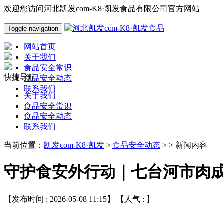
欢迎您访问河北凯发com-K8·凯发食品有限公司官方网站
Toggle navigation
网站首页
关于我们
食品安全常识
快捷导航
食品安全动态
联系我们
关于我们
食品安全常识
食品安全动态
联系我们
当前位置：
凯发com-K8·凯发
>
食品安全动态
> > 新闻内容
守护食安外行动｜七台河市肉
【发布时间 : 2026-05-08 11:15】 【人气 :
】