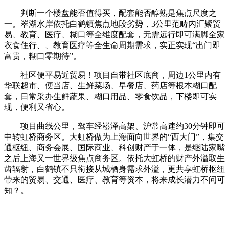
判断一个楼盘能否值得买，配套能否醇熟是焦点尺度之
一。翠湖水岸依托白鹤镇焦点地段劣势，3公里范畴内汇聚贸
易、教育、医疗、糊口等全维度配套，无需远行即可满脚全家
衣食住行、、教育医疗等全生命周期需求，实正实现“出门即
富贵，糊口零期待”。
社区便平易近贸易！项目自带社区底商，周边1公里内有
华联超市、便当店、生鲜菜场、早餐店、药店等根本糊口配
套，日常采办生鲜蔬果、糊口用品、零食饮品，下楼即可实
现，便利又省心。
项目曲线公里，驾车经崧泽高架、沪常高速约30分钟即可
中转虹桥商务区。大虹桥做为上海面向世界的“西大门”，集交
通枢纽、商务会展、国际商业、科创财产于一体，是继陆家嘴
之后上海又一世界级焦点商务区。依托大虹桥的财产外溢取生
齿辐射，白鹤镇不只衔接从城栖身需求外溢，更共享虹桥枢纽
带来的贸易、交通、医疗、教育等资本，将来成长潜力不问可
知？。