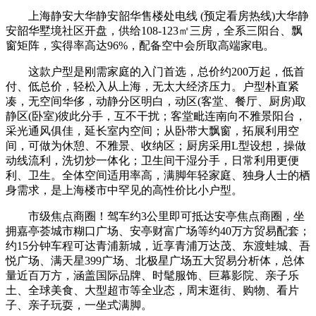
上海静安大华静安韶华售楼处电线 (预定看房热线)大华静
安韶华墅境社区开盘，供给108-123㎡三房，全系三阳台、飘
窗矩阵，实得率高达96%，配备空中会所取高端家电。
这款户型是刚需家庭的入门首选，总价约200万起，低首
付、低总价，轻松入从上海，无太大经济压力。户型朴直紧
凑，无空间华侈，动静分区明白，动区(客堂、餐厅、厨房)取
静区(卧室)彼此分手，互不干扰；客堂毗连南向不雅景阳台，
采光通风俱佳，延长室内空间；从卧带大飘窗，拓展利用空
间，可做为休憩、不雅景、收纳区；厨房采用L型设想，操做
动线流利，洗切炒一体化；卫生间干湿分手，日常利用更便
利、卫生。全体空间适用率高，满脚年轻家庭、独身人士的栖
身需求，是上海楼市中罕见的高性价比小户型。
市级焦点商圈！驾车约3公里即可抵达安亭焦点商圈，坐
拥嘉亭荟城市糊口广场、安亭财富广场等约40万方贸易配套；
约15分钟车程可达青浦新城，近享青浦万达茂、东渡蛙城、吾
悦广场、满天星399广场、北极星广场五大贸易分析体，总体
量近百万方，涵盖国际品牌、时髦服饰、巨幕影院、亲子乐
土、全球美食、大型超市等全业态，周末逛街、购物、看片
子、亲子玩耍，一坐式满脚。