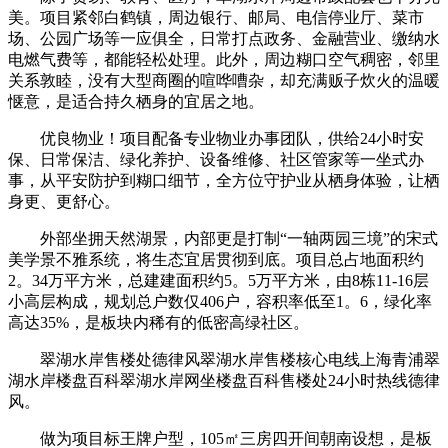
美。项目紧邻白鹤镇，周边银行、邮局、电信停业厅、菜市
场、公园广场等一应俱全，日常打点政务、金融营业、缴纳水
电燃气费等，都能轻松处理。此外，周边糊口空气稠密，邻里
关系敦睦，没有大型商圈的喧哗嘈杂，却充满贩子炊火的温暖
惬意，是适合持久栖身的宜居之地。
优良物业！项目配备专业物业办事团队，供给24小时安
保、日常保洁、绿化养护、设备维修、社区管家等一坐式办
事，从平安防护到糊口细节，全方位守护业从栖身体验，让栖
身更、更舒心。
外部坐拥天然湖景，内部更是打制“一轴两园三境”的宋式
美学景不雅系统，将生态宜居贯彻到底。项目总占地面积约
2。34万平方米，总建建面积约5。5万平方米，由8栋11-16层
小高层构成，规划总户数仅406户，容积率低至1。6，绿化率
高达35%，是板块内稀有的低密高绿社区。
翠湖水岸售楼处德律风翠湖水岸售楼核心电线上海青浦翠
湖水岸楼盘百科翠湖水岸网坐楼盘百科售楼处24小时热线德律
风。
做为项目标王牌户型，105㎡三房四开间朝南设想，是板