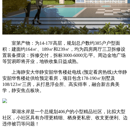
室第产物：为14-17F高层，规划总户数约385户户型面
积：建面约164㎡、189㎡和239㎡，均为四房两厅三卫拆修设
置装备摆设：拆修交付，拆标3000-6000元/平。周边金地广场
等贸易即将开业，地铁收集日益成熟。
上海静安大华静安韶华售楼处电线 (预定看房热线)大华静
安韶华售楼处供给预定看房，项目包含178-190㎡别墅及
108/123㎡三房，从打悬浮会所、高实得率，融合新古典美
学，静安焦点板块。
翠湖水岸是一个总规划406户的小型精品社区，比拟大型
社区，小社区具有办理更精细、栖身更私密、收支更便利、边
违停被罚等问题！