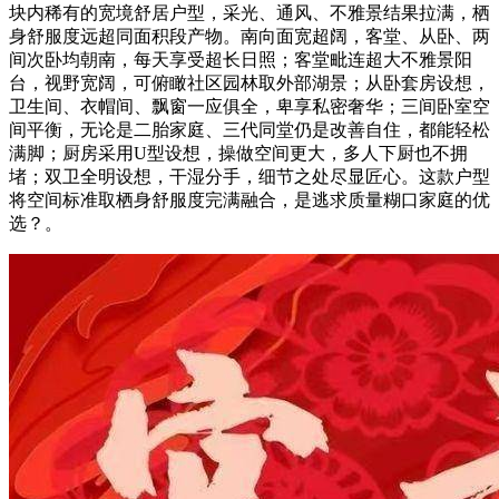
块内稀有的宽境舒居户型，采光、通风、不雅景结果拉满，栖
身舒服度远超同面积段产物。南向面宽超阔，客堂、从卧、两
间次卧均朝南，每天享受超长日照；客堂毗连超大不雅景阳
台，视野宽阔，可俯瞰社区园林取外部湖景；从卧套房设想，
卫生间、衣帽间、飘窗一应俱全，卑享私密奢华；三间卧室空
间平衡，无论是二胎家庭、三代同堂仍是改善自住，都能轻松
满脚；厨房采用U型设想，操做空间更大，多人下厨也不拥
堵；双卫全明设想，干湿分手，细节之处尽显匠心。这款户型
将空间标准取栖身舒服度完满融合，是逃求质量糊口家庭的优
选？。