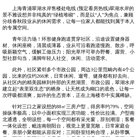
上海青浦翠湖水岸售楼处电线 (预定看房热线)翠湖水岸的
景不雅设想并非纯真的“绿植堆砌”，而是以“人”为焦点，兼顾
分歧春秋段业从的休闲需求，让每一位家人都能找到属于本人
的专属空间。
青年活力场！环形健身跑道贯穿社区，沿途设置健身器
材、休闲座椅，清晨或薄暮，业从可沿着跑道慢跑、散步，呼
吸新颖空气，缓解工做压力；阳光草坪可举办野餐、露营、小
型社群勾当，满脚年轻人社交、休闲、活动需求。
此外，社区紧邻多个市政公园，周边3公里范畴内有4个公
园，比来的仅约266米，日常休闲、遛弯、健身都有好去向。
从社区内的精美园林到外部的天然湖景、市政公园，翠湖水岸
建立起“表里双生态”的栖身，让天然成为糊口的底色，让每一
次呼吸都清爽，如许的生态资本，正在上海楼市中实属稀缺。
针对三口之家设想的88㎡三房户型，得房率约79%，空间
操纵率极高，以中小面积实现三房功能，性价比拉满。户型南
北通透，全明设想，每一个空间都有采光窗，辞别潮湿；客餐
一体化设想，毗连南朝阳台，视觉上更显宽敞，日常家庭会
餐、亲朋小聚都能从容应对；三间卧室结构合理，从卧带飘