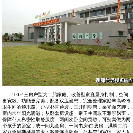
100㎡三房户型为二胎家庭、改善型家庭量身打制，空间
更宽敞、功能更完美，配备双卫设想，完全处理家庭早高峰抢
卫生间的烦末路。户型朴直通透，三开间朝南，采光面充脚，
室内常年阳光满溢；从卧套房设想，带卫生间取不雅景飘窗，
保障仆人私密性取舒服度；两间次卧空间宽敞，可别离做为两
个孩子的卧室，或一间儿童房、一间书房/白叟房，满脚二胎
家庭全周期栖身需求；客餐连通阳台，公共空间宽阔，家人互