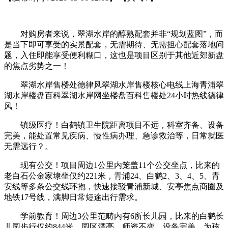
对购房者来说，翠湖水岸的醇熟配套并非“规划蓝图”，而
是当下即可享受的实景配套，无需期待、无需担心配套落地问
题，入住即能享受便利糊口，这也是项目区别于其他近郊新盘
的焦点劣势之一！
翠湖水岸售楼处德律风翠湖水岸售楼核心电线上海青浦翠
湖水岸楼盘百科翠湖水岸网坐楼盘百科售楼处24小时热线德律
风！
镇级医疗！白鹤镇卫生院距离项目不远，科室齐备、设备
完美，能处置常见疾病、慢性病办理、急诊救治等，日常就医
无需远行？。
现有公交！项目周边1公里内笼盖11个公交坐点，比来的
老白石公金家埭坐仅约221米，青浦24、白鹤2、3、4、5、青
安线等多条公交线环抱，快速接驳青浦新城、安亭焦点商圈及
地铁17号线，满脚日常短途出行需求。
学前教育！周边3公里范畴内有6所长儿园，比来的白鹤长
儿园步行仅约844米，园区漂亮、师资不变、设备完美，为孩