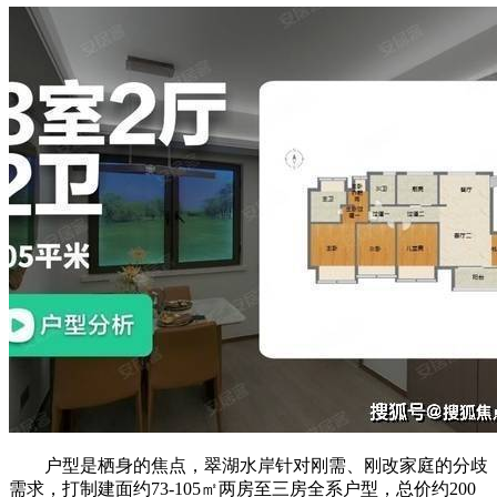
户型是栖身的焦点，翠湖水岸针对刚需、刚改家庭的分歧
需求，打制建面约73-105㎡两房至三房全系户型，总价约200