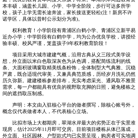
本丰硕，涵盖长儿园、小学、中学全阶段，步行可达多所学
校，孩子上学无需长途奔波，家长接送更轻松(注！新房不许
诺学区，具体以昔时公示划分为准)。
权利教育！小学阶段有青浦区白鹤小学、青浦区立新平易
近办小学；中学阶段有白鹤中学，均为公办优良学校，讲授经
验丰硕、校风严谨，笼盖孩子9年权利教育阶段！
项目采用大城市建建气概，沿用古典从义三段式美学设
想，外立面以米白色取深灰色为从色调，搭配简练流利的线
条、大面积玻璃窗取精美线条粉饰，全体制型大气典雅、沉稳
严肃，既合适现代审美，又兼具典范质感，历经岁月洗礼仍然
历久弥新。建建楼栋参差排布，充实考虑采光、通风取不雅景
需求，每一户都能具有优良的视野取充脚的日照，避免楼栋之
间的遮挡取压制感。
声明：本文由入驻核心平台的做者撰写，除核心账号外，
概念仅代表做者本人，不代表核心立场。
比拟市场上大都期房，翠湖水岸最大的劣势正在于实景准
现房，估计2025年11月即可交房。目前项目楼栋从体已落成，
外立面、社区园林、户型款式均已实景呈现，购房者可实地调