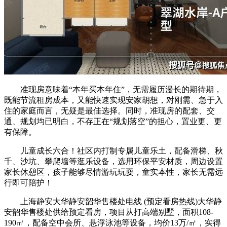
准现房意味着“本年买本年住”，无需履历漫长的期待期，
既能节流租房成本，又能快速实现安家胡想，对刚需、急于入
住的家庭而言，无疑是最佳选择。同时，准现房的配套、交
通、规划均已明白，不存正在“规划落空”的担心，置业更、更
有保障。
儿童成长六合！社区内打制专属儿童乐土，配备滑梯、秋
千、沙坑、攀爬墙等逛乐设备，选用环保平安材质，周边设置
家长休憩区，孩子能够尽情游玩玩耍，童实本性，家长无需远
行即可陪护！
上海静安大华静安韶华售楼处电线 (预定看房热线)大华静
安韶华售楼处供给预定看房，项目从打高端别墅，面积108-
190㎡，配备空中会所、悬浮泳池等设备，均价13万/㎡，实得