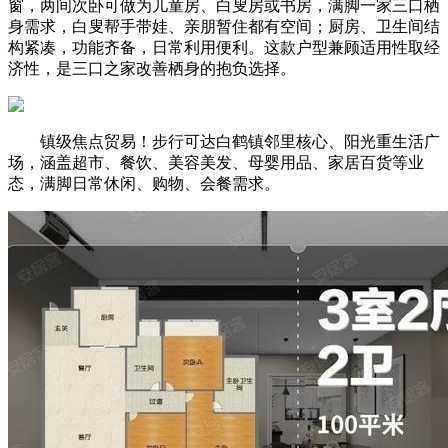
窗，两间次卧可做为儿童房、白叟房或书房，满脚一家三口栖
身需求，白叟帮手带娃、亲朋暂住都有空间；厨房、卫生间结
构紧凑，功能齐备，日常利用便利。这款户型兼顾适用性取经
济性，是三口之家改善栖身的抱负选择。
镇级焦点贸易！步行可达白鹤镇邻里核心、阳光重生活广
场，涵盖超市、餐饮、美容美发、母婴用品、家居百货等业
态，满脚日常休闲、购物、会餐需求。