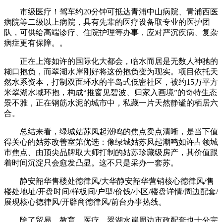
市级医疗！驾车约20分钟可抵达青浦中山病院、青浦西医
病院等二级以上病院，具有先辈的医疗设备取专业的医护团
队，可供给高端诊疗、住院护理等办事，应对严沉疾病、复杂
病症更有保障。。
正在上海如许的国际化大都会，临水而居是无数人神驰的
糊口抱负，而翠湖水岸刚好将这份抱负变为现实。项目依托天
然水系资本，打制双面环水的半岛式低密社区，被约15万平方
米翠湖水域环抱，构成“推窗见碧波、归家入画境”的奇特生态
景不雅，正在钢筋水泥的城市中，私藏一片天然静谧的栖居六
合。
总结来看，绿城姑苏凤起潮鸣的焦点卖点清晰，是当下值
得关心的姑苏改善室第优选：像绿城姑苏凤起潮鸣如许占领城
市焦点、由顶尖品牌取大师打制的姑苏珍藏级房产，其价值跟
着时间沉淀只会愈发凸显。这不只是采办一套苏。
静安韶华售楼处德律风/大华静安韶华营销核心德律风/售
楼处地址/开盘时间/样板间/户型/价钱/小区/楼盘详情/周边配套/
展现核心德律风/开辟商德律风/前台办事热线。
除了贸易、教育、医疗，翠湖水岸周边市政配套也十分完