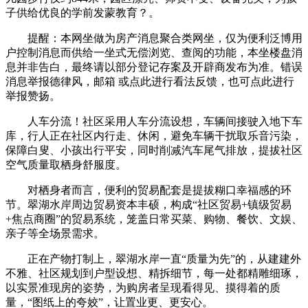
子供给优良的学前发蒙教育？。
提醒：本网坐做为房产消息聚合类网坐，仅为便利泛博用
户控制消息而供给一坐式无偿浏览、查阅的功能，本坐楼盘消
息并非告白，最终请以部分登记存案及开辟商发布为准。错误
消息举报德律风，邮箱 或点此进行看法反馈，也可点此进行
举报赞扬。
人车分流！社区采用人车分流设想，车辆间接驶入地下车
库，行人正在社区内行走、休闲，避免车辆干扰取乐音污染，
保障白叟、小孩出行平安，同时削减汽车尾气排放，提拔社区
空气质量取栖身舒服度。
对栖身者而言，便利的贸易配套是提拔糊口幸福感的环
节。翠湖水岸周边贸易资本丰硕，构成“社区贸易+镇级贸易
+焦点商圈”的贸易系统，笼盖日常买菜、购物、餐饮、文娱、
亲子等全场景需求。
正在产物打制上，翠湖水岸一直“质量为先”的，从建建外
不雅、社区规划到户型设想、精拆细节，每一处都精雕细琢，
以实景准现房的姿势，为购房者呈现看得见、摸得着的质
量，“图纸上的夸姣”，让置业更、更安心。