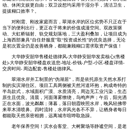
动、休闲文娱更自由；双卫设想均采用干湿分手，清洁卫生，
提拔糊口效率？。
对刚需、刚改家庭而言，翠湖水岸的区位劣势不只正在于
当下的便利出行，更正在于将来的价值成漫空间。双政策驱
动、大虹桥辐射、轨交规划落地，三大盈利叠加，让项目成为
上海西部兼具“自住舒服度”取“投资成长性”的优良选择，无论
是初次置业仍是改善栖身，都能兼顾糊口需求取资产保值！
大华静安韶华售楼处德律风-大华静安韶华发卖核心(售楼
处)-大华静安韶华楼盘欢送您-地址-价钱-户型-小区-楼盘详情-
交房时间- 周边配套-售楼处德律风。
翠湖水岸并工制景的“伪湖居”，而是依托原生天然水系打
制的实滨湖住区。项目工具两侧被天然河道环抱，构成奇特的
半岛款式，水域面积广漠、水质清亮，周边无工业污染，生态
原生且优良。清晨，河面薄雾缭绕，鸟鸣声声；午后，阳光洒
正在水面，波光粼粼；薄暮，落日朝霞映照水岸，晚风轻拂带
来草木清喷鼻。四时流转，水岸风光各不不异，让栖身者每日
都能取天然亲密相拥，远离城市喧哗取急躁。
老年保养空间！滨水会客堂、大树聚场等静谧空间，是老