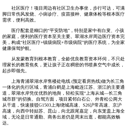
社区医疗！项目周边有社区卫生办事坐，步行可达，可满
脚日常伤风发烧、小病诊疗、疫苗接种、健康体检等根本医疗
需求，便利高效。
医疗配套是糊口的“平安防地”，特别是家中有白叟、小孩
的家庭，便利的医疗资本至关主要。翠湖水岸周边医疗资本完
美，构成“社区医疗+镇级病院+市级病院”的医疗系统，为全家
健康保驾护航。
从发蒙教育到根本教育，全龄优良教育资本环伺，不只处
理家长的教育焦炙，更让孩子正在稠密的书喷鼻空气中成长，
起步即领先。
上海青浦翠湖水岸售楼处电线 (预定看房热线)做为长三角
一体化的先行区域，青浦白鹤是上海毗连江苏、浙江的主要通
道，翠湖水岸凭仗优胜的地舆，轻松实现“上海从城—长三角
城市群”的切换。自驾方面，项目紧邻白石公、外青松公两大
从干道，快速接驳G1503上海绕城高速、S26沪常高速、京沪
高速，向西中转姑苏、昆山，向北跟尾嘉定，向东笼盖上海全
域，无论是日常通勤、商务出差仍是周末出逛，都能高效畅
达。