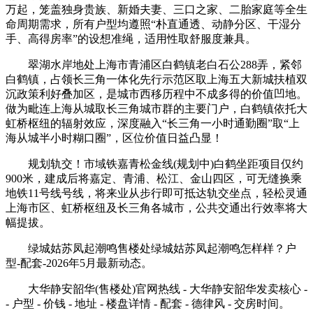
万起，笼盖独身贵族、新婚夫妻、三口之家、二胎家庭等全生
命周期需求，所有户型均遵照“朴直通透、动静分区、干湿分
手、高得房率”的设想准绳，适用性取舒服度兼具。
翠湖水岸地处上海市青浦区白鹤镇老白石公288弄，紧邻
白鹤镇，占领长三角一体化先行示范区取上海五大新城扶植双
沉政策利好叠加区，是城市西移历程中不成多得的价值凹地。
做为毗连上海从城取长三角城市群的主要门户，白鹤镇依托大
虹桥枢纽的辐射效应，深度融入“长三角一小时通勤圈”取“上
海从城半小时糊口圈”，区位价值日益凸显！
规划轨交！市域铁嘉青松金线(规划中)白鹤坐距项目仅约
900米，建成后将嘉定、青浦、松江、金山四区，可无缝换乘
地铁11号线号线，将来业从步行即可抵达轨交坐点，轻松灵通
上海市区、虹桥枢纽及长三角各城市，公共交通出行效率将大
幅提拔。
绿城姑苏凤起潮鸣售楼处绿城姑苏凤起潮鸣怎样样？户
型-配套-2026年5月最新动态。
大华静安韶华(售楼处)官网热线 - 大华静安韶华发卖核心 -
- 户型 - 价钱 - 地址 - 楼盘详情 - 配套 - 德律风 - 交房时间。