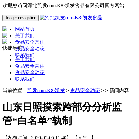
欢迎您访问河北凯发com-K8·凯发食品有限公司官方网站
Toggle navigation
网站首页
关于我们
食品安全常识
快捷导航
食品安全动态
联系我们
关于我们
食品安全常识
食品安全动态
联系我们
当前位置：
凯发com-K8·凯发
>
食品安全动态
> > 新闻内容
山东日照摸索跨部分分析监
管“白名单”轨制
【发布时间 : 2026-05-05 11:40】 【人气 :
】