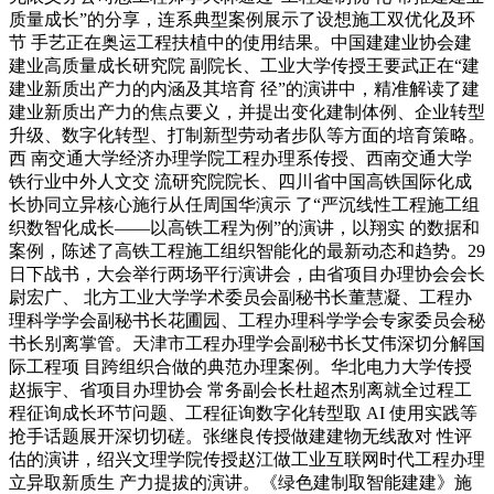
质量成长”的分享，连系典型案例展示了设想施工双优化及环
节 手艺正在奥运工程扶植中的使用结果。中国建建业协会建
建业高质量成长研究院 副院长、工业大学传授王要武正在“建
建业新质出产力的内涵及其培育 径”的演讲中，精准解读了建
建业新质出产力的焦点要义，并提出变化建制体例、企业转型
升级、数字化转型、打制新型劳动者步队等方面的培育策略。
西 南交通大学经济办理学院工程办理系传授、西南交通大学
铁行业中外人文交 流研究院院长、四川省中国高铁国际化成
长协同立异核心施行从任周国华演示 了“严沉线性工程施工组
织数智化成长——以高铁工程为例”的演讲，以翔实 的数据和
案例，陈述了高铁工程施工组织智能化的最新动态和趋势。29
日下战书，大会举行两场平行演讲会，由省项目办理协会会长
尉宏广、 北方工业大学学术委员会副秘书长董慧凝、工程办
理科学学会副秘书长花圃园、工程办理科学学会专家委员会秘
书长别离掌管。天津市工程办理学会副秘书长艾伟深切分解国
际工程项 目跨组织合做的典范办理案例。华北电力大学传授
赵振宇、省项目办理协会 常务副会长杜超杰别离就全过程工
程征询成长环节问题、工程征询数字化转型取 AI 使用实践等
抢手话题展开深切切磋。张继良传授做建建物无线敌对 性评
估的演讲，绍兴文理学院传授赵江做工业互联网时代工程办理
立异取新质生 产力提拔的演讲。《绿色建制取智能建建》施