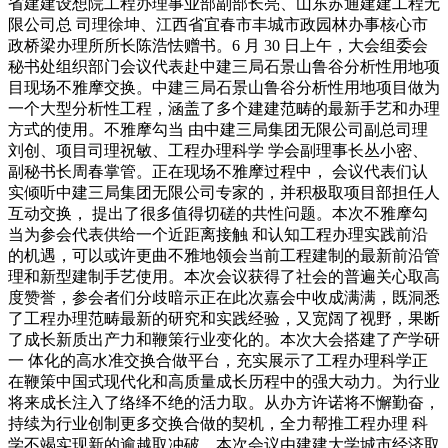
省建建设想院工程办理事业部副部长亮、山东苏通建建工程无
限公司总 司理徐坤、江西省宜春市丰城市政园林办事核心市
政桥梁办理所所长陈浩怯赠书。6 月 30 日上午，大会组委会
秘书处组织部门会议代表赴中建三局石景山鲁谷分析性用地项
目现场不雅摩交换。中建三局石景山鲁谷分析性用地项目做为
一个大型分析性工程，涵盖了多个建建范畴的最新手艺和办理
方式的使用。不雅摩勾当 由中建三局集团无限公司副总司理
刘创、项目司理祝敏、工程办理科学 学会副理事长丛小密、
副秘书长周春掌管。正在现场不雅摩过程中， 会议代表们认
实倾听中建三局集团无限公司专家的，并积极取项目部担任人
互动交换， 提出了很多值得切磋的共性问题。本次不雅摩勾
当为参会代表供给一个近距离接触 和认知工程办理实践前沿
的机遇，可以或许更曲不雅地领会当前工程建制的最新前沿管
理和新型建制手艺使用。本次会议获得了社会的普遍关心取高
度赞誉，参会者们分歧暗示正在此次嘉会中收成满满，既洞悉
了工程办理范畴最新的研究和实践经验，又宽阔了视野，果断
了成长新质出产力和鞭策行业变化的。本次大会搭建了产学研
一 体化的高水准交换合做平台，充实展示了工程办理科学正
在鞭策中国式现代化和高质量成长历程中的强大动力。为行业
将来成长注入了络绎不绝的活力取。从办方许诺将不懈勤奋，
持续为行业创制更多交换合做的契机，全力帮推工程办理 科
学不竭实现新的逾越取冲破。本次会议由建建大学城市经济取