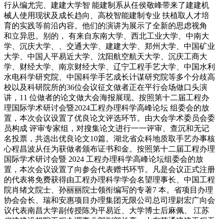
行从编尤完、建建大学智 能建制系从任侯敬峰带来了建建机
械人使用现状及成长趋向、高校智能建制专业 扶植取人才培
育的实践等前沿内容。他们的演讲为展示了全新的思虑视角
和立异思。别的， 有来自东南大学、西北工业大学、中南大
学、沉庆大学、、交通大学、建建大学、郑州大学、中国矿业
大学、中国人平易近大学、沈阳航空航天大学、沉庆工商大
学、财经大学、南京财经大学、辽宁工程手艺大学、中国水利
水电科学研究院、中国科学手艺成长计谋研究院等多个分歧高
校以及科研院所的36位会议征文做者正在平行会场做口头演
讲，11 位做者的论文做大会海报展现。按照第十二届工程办
理国际学术研讨会暨2024工程办理科学高峰论坛 组委会的放
置，本次会议设置了优良论文评选环节。由大会学术委员会委
员构成 评审专家组，对搜集论文进行一一评审、查沉和无记
名投票，共选出优良论文10篇。湖北省众科地质取手艺办事核
心程昌波从任为获做者颁布证书和金。按照第十二届工程办理
国际学术研讨会暨 2024 工程办理科学高峰论坛组委会的放
置，本次会议设置了向参会代表赠书环节。凡是会议正式注册
的代表将免费获得由工程办理科学学会名望理事长、中国工程
院肖绪文院士、孙丽丽院士领衔编写的专著7 本。省项目办理
协会会长、瑞和安惠项目办理集团无限公司总司理尉宏广向会
议代表南昌大学副传授陈为平易近、大学博士后麻佩、 江苏