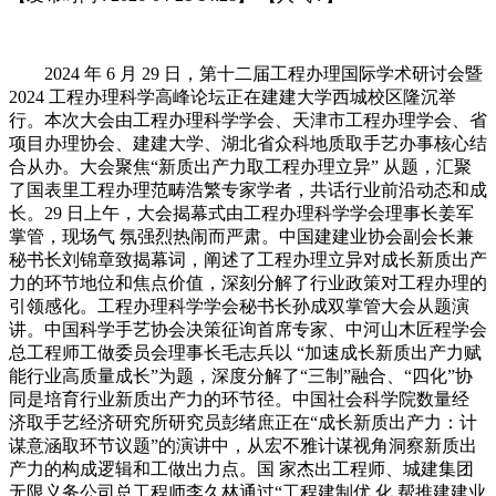
2024 年 6 月 29 日，第十二届工程办理国际学术研讨会暨
2024 工程办理科学高峰论坛正在建建大学西城校区隆沉举
行。本次大会由工程办理科学学会、天津市工程办理学会、省
项目办理协会、建建大学、湖北省众科地质取手艺办事核心结
合从办。大会聚焦“新质出产力取工程办理立异” 从题，汇聚
了国表里工程办理范畴浩繁专家学者，共话行业前沿动态和成
长。29 日上午，大会揭幕式由工程办理科学学会理事长姜军
掌管，现场气 氛强烈热闹而严肃。中国建建业协会副会长兼
秘书长刘锦章致揭幕词，阐述了工程办理立异对成长新质出产
力的环节地位和焦点价值，深刻分解了行业政策对工程办理的
引领感化。工程办理科学学会秘书长孙成双掌管大会从题演
讲。中国科学手艺协会决策征询首席专家、中河山木匠程学会
总工程师工做委员会理事长毛志兵以 “加速成长新质出产力赋
能行业高质量成长”为题，深度分解了“三制”融合、“四化”协
同是培育行业新质出产力的环节径。中国社会科学院数量经
济取手艺经济研究所研究员彭绪庶正在“成长新质出产力：计
谋意涵取环节议题”的演讲中，从宏不雅计谋视角洞察新质出
产力的构成逻辑和工做出力点。国 家杰出工程师、城建集团
无限义务公司总工程师李久林通过“工程建制优 化 帮推建建业