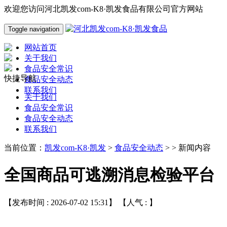
欢迎您访问河北凯发com-K8·凯发食品有限公司官方网站
Toggle navigation
网站首页
关于我们
食品安全常识
快捷导航
食品安全动态
联系我们
关于我们
食品安全常识
食品安全动态
联系我们
当前位置：
凯发com-K8·凯发
>
食品安全动态
> > 新闻内容
全国商品可逃溯消息检验平台
【发布时间 : 2026-07-02 15:31】 【人气 :
】