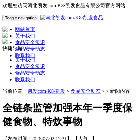
欢迎您访问河北凯发com-K8·凯发食品有限公司官方网站
Toggle navigation
网站首页
关于我们
食品安全常识
快捷导航
食品安全动态
联系我们
关于我们
食品安全常识
食品安全动态
联系我们
当前位置：
凯发com-K8·凯发
>
食品安全动态
> > 新闻内容
全链条监管加强本年一季度保
健食物、特炊事物
【发布时间 : 2026-07-02 15:31】 【人气 :
】