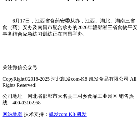
6月17日，江西省食药安委从办，江西、湖北、湖南三省
食（药）安办及南昌市配合承办的2026年赣鄂湘三省食物平安
事务结合应急练习训练正在南昌举办。
关注微信公众号
CopyRight©2018-2025 河北凯发com-K8·凯发食品有限公司 All
Rights Reserved!
公司地址：河北省邯郸市大名县王村乡食品工业园区 销售热
线：400-0310-958
网站地图
技术支持：
凯发com-K8·凯发