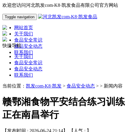
欢迎您访问河北凯发com-K8·凯发食品有限公司官方网站
Toggle navigation
网站首页
关于我们
食品安全常识
快捷导航
食品安全动态
联系我们
关于我们
食品安全常识
食品安全动态
联系我们
当前位置：
凯发com-K8·凯发
>
食品安全动态
> > 新闻内容
赣鄂湘食物平安结合练习训练
正在南昌举行
【发布时间 : 2026-06-24 21:14】 【人气 :
】