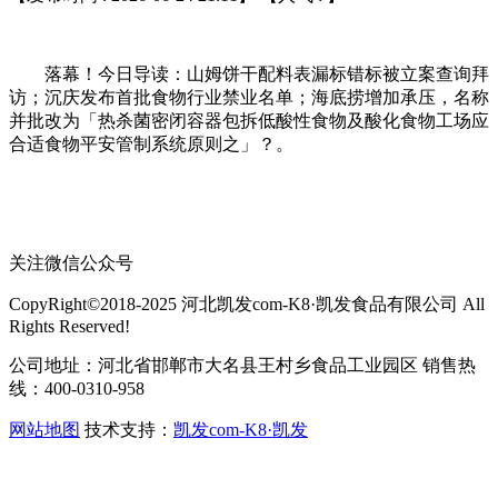
落幕！今日导读：山姆饼干配料表漏标错标被立案查询拜
访；沉庆发布首批食物行业禁业名单；海底捞增加承压，名称
并批改为「热杀菌密闭容器包拆低酸性食物及酸化食物工场应
合适食物平安管制系统原则之」？。
关注微信公众号
CopyRight©2018-2025 河北凯发com-K8·凯发食品有限公司 All
Rights Reserved!
公司地址：河北省邯郸市大名县王村乡食品工业园区 销售热
线：400-0310-958
网站地图
技术支持：
凯发com-K8·凯发