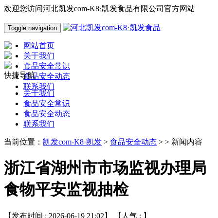
欢迎您访问河北凯发com-K8·凯发食品有限公司官方网站
Toggle navigation
网站首页
关于我们
食品安全常识
快捷导航
食品安全动态
联系我们
关于我们
食品安全常识
食品安全动态
联系我们
当前位置：
凯发com-K8·凯发
>
食品安全动态
> > 新闻内容
浙江省湖州市市场监视办理局
食物平安监视抽检
【发布时间 : 2026-06-19 21:02】 【人气 :
】