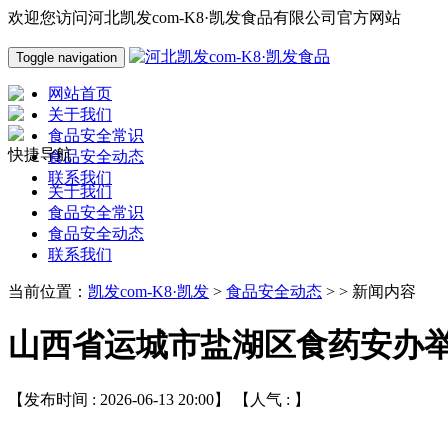
欢迎您访问河北凯发com-K8·凯发食品有限公司官方网站
Toggle navigation
网站首页
关于我们
食品安全常识
快捷导航
食品安全动态
联系我们
关于我们
食品安全常识
食品安全动态
联系我们
当前位置：
凯发com-K8·凯发
>
食品安全动态
> > 新闻内容
山西省运城市盐湖区食药安办
【发布时间 : 2026-06-13 20:00】 【人气 :
】