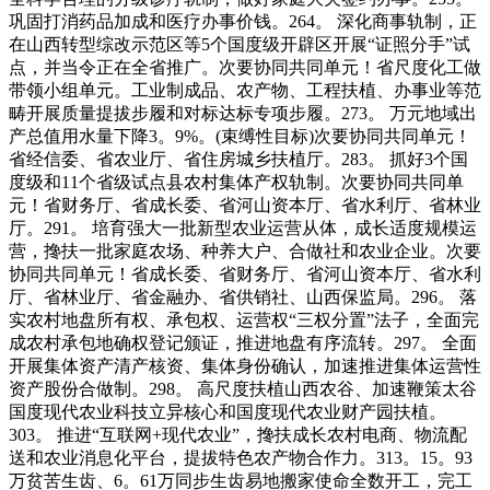
巩固打消药品加成和医疗办事价钱。264。 深化商事轨制，正
在山西转型综改示范区等5个国度级开辟区开展“证照分手”试
点，并当令正在全省推广。次要协同共同单元！省尺度化工做
带领小组单元。工业制成品、农产物、工程扶植、办事业等范
畴开展质量提拔步履和对标达标专项步履。273。 万元地域出
产总值用水量下降3。9%。(束缚性目标)次要协同共同单元！
省经信委、省农业厅、省住房城乡扶植厅。283。 抓好3个国
度级和11个省级试点县农村集体产权轨制。次要协同共同单
元！省财务厅、省成长委、省河山资本厅、省水利厅、省林业
厅。291。 培育强大一批新型农业运营从体，成长适度规模运
营，搀扶一批家庭农场、种养大户、合做社和农业企业。次要
协同共同单元！省成长委、省财务厅、省河山资本厅、省水利
厅、省林业厅、省金融办、省供销社、山西保监局。296。 落
实农村地盘所有权、承包权、运营权“三权分置”法子，全面完
成农村承包地确权登记颁证，推进地盘有序流转。297。 全面
开展集体资产清产核资、集体身份确认，加速推进集体运营性
资产股份合做制。298。 高尺度扶植山西农谷、加速鞭策太谷
国度现代农业科技立异核心和国度现代农业财产园扶植。
303。 推进“互联网+现代农业”，搀扶成长农村电商、物流配
送和农业消息化平台，提拔特色农产物合作力。313。15。93
万贫苦生齿、6。61万同步生齿易地搬家使命全数开工，完工