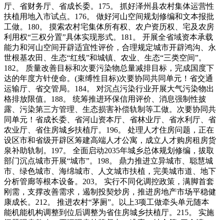
厅、省财务厅、省成长委。175。 抓好泽州县农村集体运营性
扶植用地入市试点。176。 做好河山空间规划修编和文本报批
工做。180。 摸索农村宅集体所有权、农户资历权、宅及农房
利用权“三权分置”具体实现形式。181。 开展全省域资本承载
能力和河山空间开辟适宜性评价，合理规定城市开辟鸿沟、永
世根基农田、生态“红线”和城镇、农业、生态“三类空间”。
182。 质量改善目标和次要污染物总量减排目标，完成国度下
达的年度方针使命。(束缚性目标)次要协同共同单元！省交通
运输厅、省交管局。184。 对沉点污染行业开展大气污染物出
格排放限值。188。 统筹推进环保信用评价、消息强制性披
露、污染第三方管理、生态损害补偿轨制等工做。次要协同共
同单元！省成长委、省河山资本厅、省林业厅、省水利厅、省
农业厅、省住房城乡扶植厅。196。 处理人才住房问题，正在
设区市和省级开辟区筹建高端人才公寓，成立人才购房租房货
泉补助轨制。197。 全面启动2035年城乡总体规划修编，拔取
部门沉点城市开展“城市”。198。 鼎力推进立异城市、聪慧城
市、绿色城市、海绵城市、人文城市扶植，完美城市道、地下
分析管廊等根本设备。203。 实行不同化调控政策，满脚首套
刚需，支撑改善需求，遏制投契炒房，推进房地产市场平稳健
康成长。212。 推进农村“茅厕”。以上3项工做牵头单元随本
能机能机构调整到位后调整为省住房城乡扶植厅。215。 实施