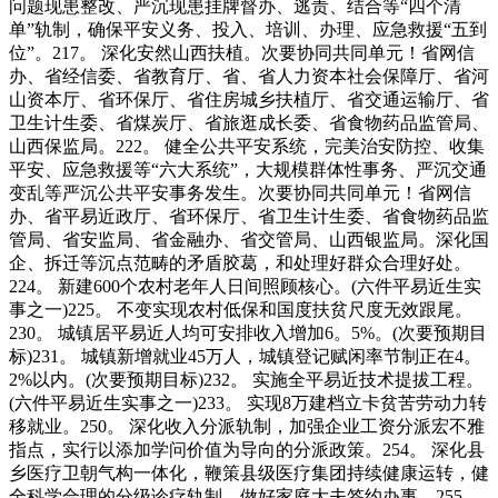
问题现患整改、严沉现患挂牌督办、逃责、结合等“四个清
单”轨制，确保平安义务、投入、培训、办理、应急救援“五到
位”。217。 深化安然山西扶植。次要协同共同单元！省网信
办、省经信委、省教育厅、省、省人力资本社会保障厅、省河
山资本厅、省环保厅、省住房城乡扶植厅、省交通运输厅、省
卫生计生委、省煤炭厅、省旅逛成长委、省食物药品监管局、
山西保监局。222。 健全公共平安系统，完美治安防控、收集
平安、应急救援等“六大系统”，大规模群体性事务、严沉交通
变乱等严沉公共平安事务发生。次要协同共同单元！省网信
办、省平易近政厅、省环保厅、省卫生计生委、省食物药品监
管局、省安监局、省金融办、省交管局、山西银监局。深化国
企、拆迁等沉点范畴的矛盾胶葛，和处理好群众合理好处。
224。 新建600个农村老年人日间照顾核心。(六件平易近生实
事之一)225。 不变实现农村低保和国度扶贫尺度无效跟尾。
230。 城镇居平易近人均可安排收入增加6。5%。(次要预期目
标)231。 城镇新增就业45万人，城镇登记赋闲率节制正在4。
2%以内。(次要预期目标)232。 实施全平易近技术提拔工程。
(六件平易近生实事之一)233。 实现8万建档立卡贫苦劳动力转
移就业。250。 深化收入分派轨制，加强企业工资分派宏不雅
指点，实行以添加学问价值为导向的分派政策。254。 深化县
乡医疗卫朝气构一体化，鞭策县级医疗集团持续健康运转，健
全科学合理的分级诊疗轨制，做好家庭大夫签约办事。255。