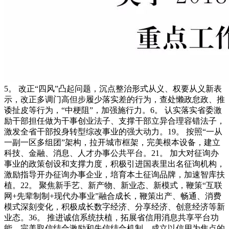
5。 改正“四风”凸起问题，沉点整治形式从义、权要从义新表
示，改正多调门高但步履少落实差的行为，查处懒政怠政、推
诿扯皮等行为，“中梗阻”，加强施行力。6。 认实落实省委激
励干部担任做为干事创业法子、支撑干部立异合理容错法子，
激发全省干部投身转型综改事业的强大动力。19。 按照“一从
一副一区多组团”架构，拉开城市框架，完美根本设备，建立
科技、金融、消息、人才办事公共平台。21。 加大对征询办
事业的政策创设和支撑力度，积极引进国表里出名征询机构，
激励指导开办征询办事企业，培育本土征询品牌，加速智库扶
植。22。 聚焦新手艺、新产物、新业态、新模式，鞭策“互联
网+先辈制制+现代办事业”融合成长，鞭策出产、畅通、消费
模式深刻变化，积极成长数字经济、分享经济、创意经济等新
业态。36。 推进诚信系统扶植，拓展省信用消息共享平台功
能，完美取信结合激励和失信结合机制，成立以信用为焦点的