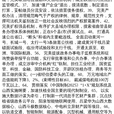
监管模式。37。 加速“僵尸企业”退出，摸清底数，制定退出
打算，妥帖做员分流安设，依法措置债务债权。39。 完美产
权办法，清理规范晦气于产权的律例、规章、规范性文件，支
撑司法机关鉴别改正一批社会反映强烈的产权胶葛案件。42。
完美扩权强县机制，有序扩大县域办理权限，摸索省曲管县财
务办理体系体例机制，正在6个县(市)开展试点。48。 打通高
速公出省口、“断头”和省内主要毗连线。 全面启动黄河一
号、长城一号、太行一号3条旅逛公扶植，建成黄河干线吕梁
碛面试验段、临汾湾试验段和太行干线。 开通太原至、欧
洲、等国际航路。56。 完美提拔政务办事电子监察系统和征
询赞扬举报平台功能，实行审批事项和公共办事、中介办事清
单办理，成立涉审中介机构“红”轨制。担任工业经济、国资监
管、科技、金融、国防科技工业、开辟区扶植办理、商务等方
面工做的落实。(一)省经信委牵头的工做。60。 万元地域出产
总值能耗下降3。2%。(束缚性目标)61。 裁减煤电机组100万
千瓦以上。64。 贯彻落实《中国制制2025》“1+X”规划系统及
山西实施纲要，加速扶植全国主要的现代制制业。65。 以实
施大数据计谋为牵引，打制新一代消息手艺财产集群，沉点扶
植省级政务云平台、阳泉智能物联网使用、吕梁华为山西大数
据核心、山西斗极数据核心、中电科立异财产园等项目。66。
以轨道交通、智能制制、能源配备、沉型机械、通用航空等为