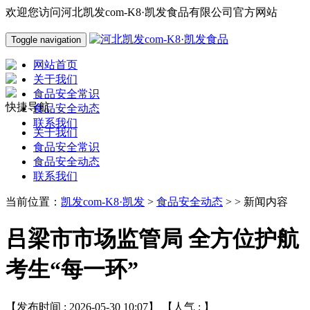
欢迎您访问河北凯发com-K8·凯发食品有限公司官方网站
Toggle navigation
网站首页
关于我们
食品安全常识
快捷导航
食品安全动态
联系我们
关于我们
食品安全常识
食品安全动态
联系我们
当前位置：
凯发com-K8·凯发
>
食品安全动态
> > 新闻内容
吕梁市市场监管局 全方位护航
考生“每一环”
【发布时间 : 2026-05-30 10:07】 【人气 :
】