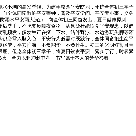
水不测的高发季候。为建牢校园平安防地，守护全体初三学子
，向全体同窗敲响平安警钟，普及平安学问。平安无小事，义务
取防溺水平安两大沉点，向全体初三同窗发出，夏日健康原则。
便后洗手，不吃变质隔夜食物，从泉源杜绝饮食平安现患，以健
变乱频发，多发生正在擅自下水、结伴野泳、水边游玩失脚等环
认识必需入脑入心，平安行为必需时辰践行，全体同窗把生命平
夏逐梦，平安护航，不负韶华，不负此生。初三的光阴短暂且宝
根底。但愿全体初三学子，将夏日饮食平安、落实于行，时辰紧
形态，全力以赴冲刺中考，书写属于本人的芳华答卷！