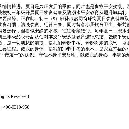
悄悄推进。夏日是兴旺发展的季候，同时也是食物平安变乱、溺
我校初三年级开展夏日饮食健康及防溺水平安教育从题升旗典礼
主要保障。正在此，初三（9）班孙欣然同窗环绕夏日饮食健康
饮食习惯，清淡饮食、纪律三餐。同时留意小我饮食卫生，饭前
消暑选择，但看似安静的水域，往往暗藏致命。每年夏日，溺水
初三年级彭秋玲副从任对本次平安从题教育进行总结，强调平安
语，是一切胡想的前提，是我们奔赴中考、奔赴将来的底气。盛
主要征程。健康的身体、是我们冲刺中考的根本，是家庭幸福的
、平安第一”的认识。守住本身平安防地，以健康的身心、丰满的
ts Reserved!
0310-958