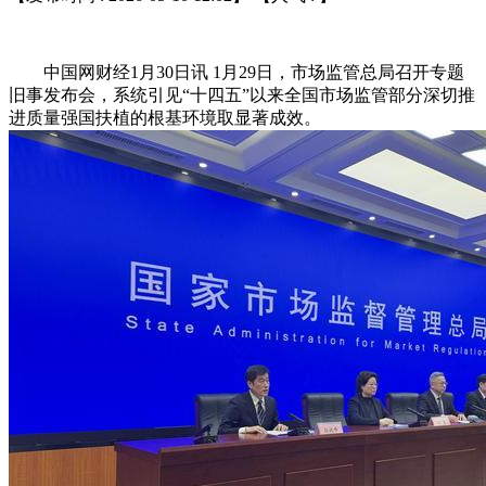
中国网财经1月30日讯 1月29日，市场监管总局召开专题
旧事发布会，系统引见“十四五”以来全国市场监管部分深切推
进质量强国扶植的根基环境取显著成效。