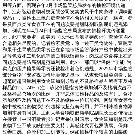
用等方面。例现在年2月市场监管总局发布的抽检环境传递
中，江苏弘迈食物科技无限公司发卖的风干牛肉条味（调味面
成品），被检出三氯蔗糖查验值不合适相关尺度的。糕点、糖
果及面点类零食存正在的问题次要是甜味剂取防腐剂违规添
加。例现在年4月24日市场监管总局发布的抽检环境传递显
示，此中安赛蜜、甜美素（以环己基氨基磺酸计）查验值均不
合适相关尺度的。记者检索发觉，除上述三类食物外，酱腌菜
和果干生果成品类零食正在多地市场监管部分抽检中被检出亮
蓝等色素和二氧化硫等漂白剂残留超标；肉成品零食存正在的
问题次要是防腐剂超范畴利用。此外，部门以“保健”“功能”为
卖点的压片糖果等零食还被检出着色剂违规。2025年市场监管
部分食物平安监视抽检环境传递显示，从查验项目类别看，因
超范畴超限量利用食物添加剂导致的不及格样品占所有不及格
样品的15。74%（注：该比例是指食物添加剂不及格项次占不
及格样品总项次的比例，并非总体抽检样品的及格率）。食物
添加剂不及格问题正在不及格缘由中位居前列。网红零食等食
物中被检出食物添加剂超标或超范畴利用，并不料味着食物添
加剂本身有问题。工商大学食物取健康学院副院长王蓓传授正
在接管《中国消费者报》记者采访时暗示，食物添加剂是现代
食物工业不成或缺的主要支持，其感化次要包罗防腐、保鲜、
改善口感、色泽和加工机能等。例如抽检中率较高的山梨酸