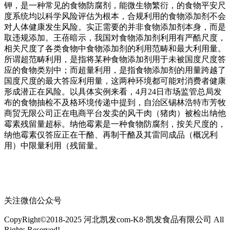
钾，是一种常见的食物防腐剂，能微生物繁衍，的食物平安尺
度系统均以科学风险评估为根本，合规利用的食物添加剂不会
对人体健康发生风险。实正需要的并非食物添加剂本身，而是
取违规添加。王蓓暗示，我国对食物添加剂利用有严酷尺度，
相关尺度了各类食物中食物添加剂的利用范畴和最大利用量。
所谓超范畴利用，是指将某种食物添加剂用于未被国度尺度答
应的食物类别中；而超量利用，是指食物添加剂的用量跨越了
国度尺度的最大答应利用量，这两种环境都可能对消费者健康
形成潜正在风险。以具体实例来看，4月24日市场监管总局发
布的食物抽检不及格环境传递中提到，自治区锡林浩特市芳牧
商贸无限公司正在电商平台发卖的风干肉（猪肉）被检出纳他
霉素残留量超标。纳他霉素是一种食物防腐剂，按关尺度的，
纳他霉素仅答应正在干酪、再制干酪及其雷同成品（概况利
用）中限量利用（残留量。
关注微信公众号
CopyRight©2018-2025 河北凯发com-K8·凯发食品有限公司 All
Rights Reserved!