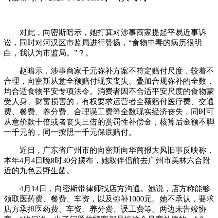
对此，向密斯暗示，她打算对涉事商家提起平易近事诉
讼，同时对河汉区市监局进行赞扬，“食物中毒的病历很明
白，我认为市监局。”？。
赵暗示，涉事商家千元弥补方案不符定赔付尺度，较着不
合理，向密斯从意全额赔付现实丧失、叠加合规弥补的全数，
均合适食物平安专项法令。消费者因不合适平安尺度的食物蒙
受人身、财富损害的，有权要求运营者全额赔付医疗费、交通
费、餐费、养分费、合理误工费等全数现实经济丧失，同时可
从意价款十倍或者丧失三倍的赏罚性补偿金，核算后金额不脚
一千元的，同一按照一千元保底赔付。
近日，广东省广州市的向密斯向华商报大风旧事反映称，
本年4月4日晚8时30分摆布，她取伴侣前去广州市美林六合附
近的九色云野生菌。
4月14日，向密斯带律师找店方沟通。她说，店方称能够
领取医药费、餐费、车资，以及弥补1000元。她不承认，要求
店方承担医药费、车资、养分费、误工费等。两边未告竣协