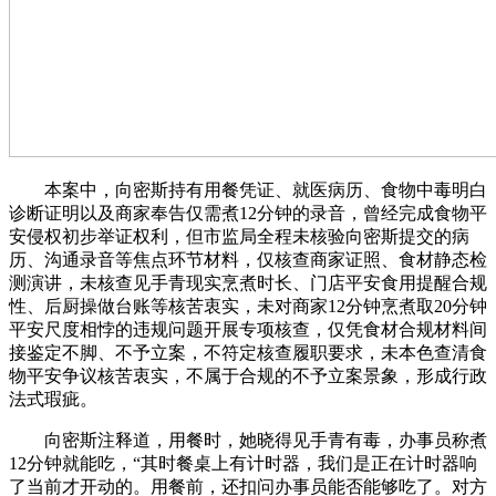
本案中，向密斯持有用餐凭证、就医病历、食物中毒明白
诊断证明以及商家奉告仅需煮12分钟的录音，曾经完成食物平
安侵权初步举证权利，但市监局全程未核验向密斯提交的病
历、沟通录音等焦点环节材料，仅核查商家证照、食材静态检
测演讲，未核查见手青现实烹煮时长、门店平安食用提醒合规
性、后厨操做台账等核苦衷实，未对商家12分钟烹煮取20分钟
平安尺度相悖的违规问题开展专项核查，仅凭食材合规材料间
接鉴定不脚、不予立案，不符定核查履职要求，未本色查清食
物平安争议核苦衷实，不属于合规的不予立案景象，形成行政
法式瑕疵。
向密斯注释道，用餐时，她晓得见手青有毒，办事员称煮
12分钟就能吃，“其时餐桌上有计时器，我们是正在计时器响
了当前才开动的。用餐前，还扣问办事员能否能够吃了。对方