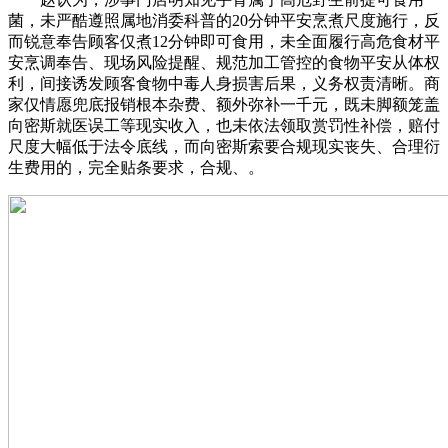
菌，未严酷遵照属地消委科普的20分钟平安烹煮尺度施行，反
而锐意奉告顾客仅煮12分钟即可食用，未全面履行高危食材平
安烹调奉告、现场风险提醒、规范加工管控的食物平安从体权
利，间接诱发顾客食物中毒人身损害后果，义务权责清晰。商
家仅情愿兜底报销根本杂费、额外弥补一千元，既未脚额笼盖
向密斯就医误工等现实收入，也未依法领取赏罚性补偿，赔付
尺度大幅低于法令底线，而向密斯索要合规现实丧失、合理衍
生费用的，完全贴条要求，合规、。