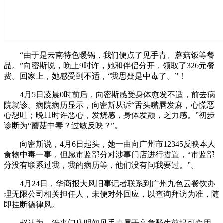
“由于是云南特色暖锅，我们便点了见手青、蘑菇饭等餐
品。”向密斯说，晚上9时许，她和伴侣分开，领取了326元餐
费。回家上，她感受到不适，“我思疑是中毒了。”！
4月5日凌晨0时前后，向密斯感受身体愈发不适，前去病
院就诊。病院病历显示，向密斯从诉“舌头嘴唇发麻，心慌恶
心想吐；晚11时许恶心，发烧感，身体发颤，乏力感。”初步
诊断为“蘑菇中毒？过敏反映？”。
向密斯说，4月6日起头，她一曲向广州市12345反映本人
食物中毒一事，但愿市监部分对涉事门店进行措置，“市监部
分没有联系过我，我的病历等，他们没有问我要过。”。
4月24日，华商报大风旧事记者联系到广州九色云餐饮办
理无限公司相关担任人，未便对外回应，以查询拜访为准，随
即挂断德律风。
赵认为，涉事门店明知见手青属于高危野生前提可食用