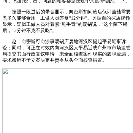
商，“他们说，出了问题的顾客都是按这个尺度补偿的。”？。
按照一段过后的录音显示，向密斯扣问该店伙计菌菇需要
煮多久能够食用，工做人员答复“12分钟”。另据自的探店视频
显示，疑似工做人员对着煮“见手青”的暖锅说，“这个菌下锅
后，12分钟不克不及吃”。
赵，向密斯可向涉事暖锅店属地河汉区提起平易近事诉
讼；同时，可正在时效内向河汉区人平易近或广州市市场监管
局提交书面行政复议申请，未全面核查案件现实的履职疏漏，
要求撤销不予立案决定并责令从头全面核查措置。