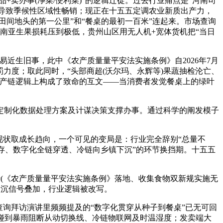
卖办事(净菜/便利菜)”的逻辑迁徙。过去行业痛点是“河南司
，导致季候性区域性畅销；现正在十五五定调农业新质出产力，
田间地头的第一公里”和“餐桌的最初一百米”连起来。市场查询
东南亚生果损耗压到极低，贵州山区用无人机+宽体货机把“当日
生旧事，此中《农产质量量平安法实施条例》自2026年7月
力度；取此同时，“头部商超(沃尔玛、永辉等)果蔬抽检沦亡、
财产链逻辑上构成了致命的互文——当消费者发觉餐桌上的绿叶
制化数据处理方案及计谋决策支撑办事。通过科学的阐发模子
现状取成长趋向，一个可见的变局是：行业完全辞别“总量不
并存、数字化全链穿透、冷链向乡镇下沉”的环节换挡期。十五五
行(《农产质量量平安法实施条例》落地、收集食物双新规实施无
三沉信号叠加，行业逻辑被改写。
产查询拜访演讲里频频提及的“数字化贯穿从种子到餐桌”已无可回
碰到暴雨阻断从动切换线、冷链物联网及时温湿度；发卖端大