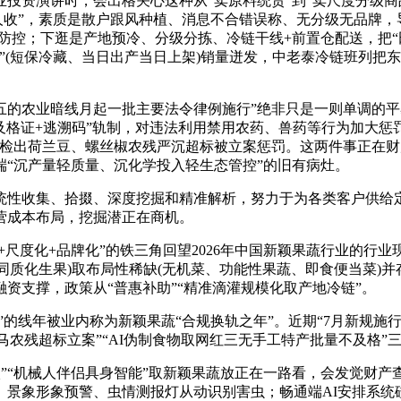
演讲时，会出格关心这种从“卖原料统货”到“卖尺度分级商品+
钱无人收”，素质是散户跟风种植、消息不合错误称、无分级无品牌
防控；下逛是产地预冷、分级分拣、冷链干线+前置仓配送，把“
”(短保冷藏、当日出产当日上架)销量迸发，中老泰冷链班列把
农业暗线月起一批主要法令律例施行”绝非只是一则单调的平易近
及格证+逃溯码”轨制，对违法利用禁用农药、兽药等行为加大惩罚
次检出荷兰豆、螺丝椒农残严沉超标被立案惩罚。这两件事正在
“沉产量轻质量、沉化学投入轻生态管控”的旧有病灶。
性收集、拾掇、深度挖掘和精准解析，努力于为各类客户供给定
营成本布局，挖掘潜正在商机。
尺度化+品牌化”的铁三角回望2026年中国新颖果蔬行业的行业
、同质化生果)取布局性稀缺(无机菜、功能性果蔬、即食便当菜)
资支撑，政策从“普惠补助”“精准滴灌规模化取产地冷链”。
的线年被业内称为新颖果蔬“合规换轨之年”。近期“7月新规施
马农残超标立案”“AI伪制食物取网红三无手工特产批量不及格”
渗入”“机械人伴侣具身智能”取新颖果蔬放正在一路看，会发觉财
、景象形象预警、虫情测报灯从动识别害虫；畅通端AI安排系统