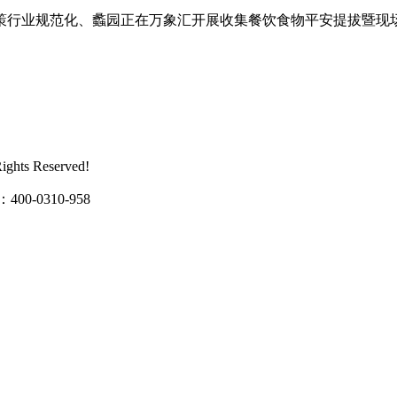
行业规范化、蠡园正在万象汇开展收集餐饮食物平安提拔暨现场
ts Reserved!
0310-958