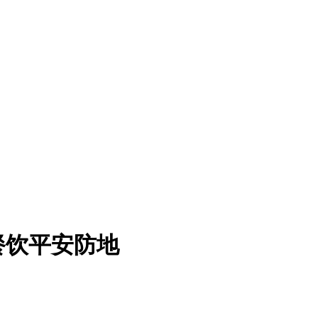
餐饮平安防地