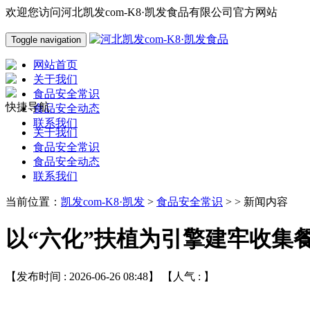
欢迎您访问河北凯发com-K8·凯发食品有限公司官方网站
Toggle navigation
网站首页
关于我们
食品安全常识
快捷导航
食品安全动态
联系我们
关于我们
食品安全常识
食品安全动态
联系我们
当前位置：
凯发com-K8·凯发
>
食品安全常识
> > 新闻内容
以“六化”扶植为引擎建牢收集
【发布时间 : 2026-06-26 08:48】 【人气 :
】