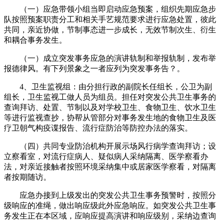
（一）应急带领小组当即启动应急预案，组织先期应急步
队按照预案职责分工和相关手艺规范要求进行应急处置，彼此
共同，亲近协做，节制事态进一步成长，无效节制次生、衍生
和耦合事务发生。
（一）成立突发事务应急的演讲轨制和举报轨制，发布举
报德律风。有下列景象之一者应列为突发事务告？。
4、卫生监视组：由分担行政的副院长任组长，公卫为副
组长，卫生监视工做人员为组员。担任对突发公共卫生事务的
查询拜访、处置、节制以及对学校卫生、食物卫生、饮水卫生
等进行监视查抄，协帮从管部分对事务发生地的食物卫生及医
疗卫朝气构疫谍报告、流行症防治等防控办法的落实。
（四）共同专业防治机构开展示场风行病学查询拜访；设
立察看室，对流行症病人、疑似病人采纳隔离、医学察看办
法，对亲近接触者按照环境采纳集中或居家医学察看，对隔离
者按期随访。
应急办接到上级发出的突发公共卫生事务预警时，按照分
级响应的准绳，做出响应级此外应急响应。如突发公共卫生事
务发生正在本区域，应响应提高演讲和响应级别，采纳边查询