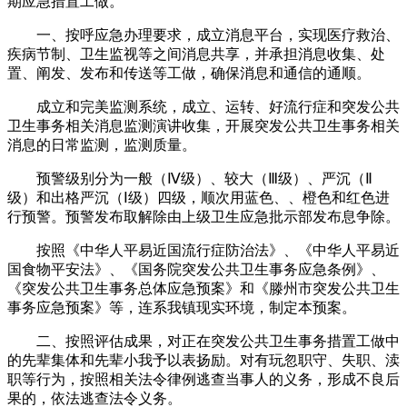
期应急措置工做。
一、按呼应急办理要求，成立消息平台，实现医疗救治、
疾病节制、卫生监视等之间消息共享，并承担消息收集、处
置、阐发、发布和传送等工做，确保消息和通信的通顺。
成立和完美监测系统，成立、运转、好流行症和突发公共
卫生事务相关消息监测演讲收集，开展突发公共卫生事务相关
消息的日常监测，监测质量。
预警级别分为一般（Ⅳ级）、较大（Ⅲ级）、严沉（Ⅱ
级）和出格严沉（Ⅰ级）四级，顺次用蓝色、、橙色和红色进
行预警。预警发布取解除由上级卫生应急批示部发布息争除。
按照《中华人平易近国流行症防治法》、《中华人平易近
国食物平安法》、《国务院突发公共卫生事务应急条例》、
《突发公共卫生事务总体应急预案》和《滕州市突发公共卫生
事务应急预案》等，连系我镇现实环境，制定本预案。
二、按照评估成果，对正在突发公共卫生事务措置工做中
的先辈集体和先辈小我予以表扬励。对有玩忽职守、失职、渎
职等行为，按照相关法令律例逃查当事人的义务，形成不良后
果的，依法逃查法令义务。