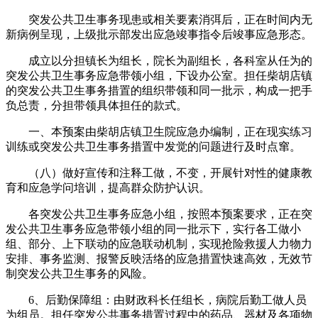
突发公共卫生事务现患或相关要素消弭后，正在时间内无
新病例呈现，上级批示部发出应急竣事指令后竣事应急形态。
成立以分担镇长为组长，院长为副组长，各科室从任为的
突发公共卫生事务应急带领小组，下设办公室。担任柴胡店镇
的突发公共卫生事务措置的组织带领和同一批示，构成一把手
负总责，分担带领具体担任的款式。
一、本预案由柴胡店镇卫生院应急办编制，正在现实练习
训练或突发公共卫生事务措置中发觉的问题进行及时点窜。
（八）做好宣传和注释工做，不变，开展针对性的健康教
育和应急学问培训，提高群众防护认识。
各突发公共卫生事务应急小组，按照本预案要求，正在突
发公共卫生事务应急带领小组的同一批示下，实行各工做小
组、部分、上下联动的应急联动机制，实现抢险救援人力物力
安排、事务监测、报警反映活络的应急措置快速高效，无效节
制突发公共卫生事务的风险。
6、后勤保障组：由财政科长任组长，病院后勤工做人员
为组员。担任突发公共事务措置过程中的药品、器材及各项物