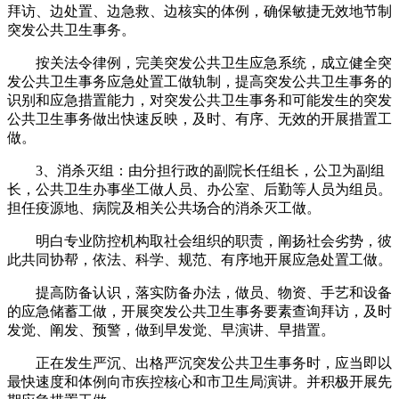
拜访、边处置、边急救、边核实的体例，确保敏捷无效地节制
突发公共卫生事务。
按关法令律例，完美突发公共卫生应急系统，成立健全突
发公共卫生事务应急处置工做轨制，提高突发公共卫生事务的
识别和应急措置能力，对突发公共卫生事务和可能发生的突发
公共卫生事务做出快速反映，及时、有序、无效的开展措置工
做。
3、消杀灭组：由分担行政的副院长任组长，公卫为副组
长，公共卫生办事坐工做人员、办公室、后勤等人员为组员。
担任疫源地、病院及相关公共场合的消杀灭工做。
明白专业防控机构取社会组织的职责，阐扬社会劣势，彼
此共同协帮，依法、科学、规范、有序地开展应急处置工做。
提高防备认识，落实防备办法，做员、物资、手艺和设备
的应急储蓄工做，开展突发公共卫生事务要素查询拜访，及时
发觉、阐发、预警，做到早发觉、早演讲、早措置。
正在发生严沉、出格严沉突发公共卫生事务时，应当即以
最快速度和体例向市疾控核心和市卫生局演讲。并积极开展先