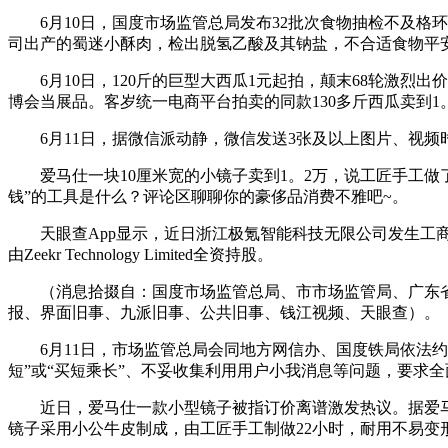
6月10日，国度市场监管总局发布32批次食物抽检不及格
司出产的蜀迷小酥肉，检出脱氢乙酸及其钠盐，不合适食物平
6月10日，120斤的巨型大西瓜1元起拍，颠末68轮激烈出价
博会当展品。客岁统一电商平台拍卖的同款130多斤西瓜卖到1
6月11日，据微信派动静，微信发送3张及以上图片、视频时
爱马仕一块10厘米宽的小镜子卖到1。2万，说工匠手工做了
钱”的工具是什么？评论区聊聊你的豪侈品消费不雅吧~。
天眼查App显示，近日浙江极氪智能科技无限公司发生工商变
由Zeekr Technology Limited全资持股。
（消息拾掇自：国度市场监管总局、市市场监管局、广东省
报、界面旧事、九派旧事、公共旧事、钱江视频、天眼查）。
6月11日，市场监管总局会同地方网信办、国度铁局依法约谈
短”或“买短乘长”、不妥收集利用用户小我消息等问题，要求
近日，爱马仕一款小型镜子被指订价离谱激发热议。据爱马仕官网
镜子采用小公牛皮制成，由工匠手工制做22小时，耐用不易变