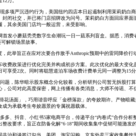
12万。
现多项严沉违约行为，美国纽约四店本日起遏制利用茉莉奶白商
、封闭社交，并已将门店招牌改为问号。茉莉奶白方面回应界面旧
履，其余美国门店均一般运营，未受影响。
y M Stand 全网首发小蘑菇秃秃数字生命潮玩一日一菇系列盲盒。
还可解锁场景故事。
尺度，此举旨正在应对次要合作敌手Anthropic预期中的雷同降价
费政策进行优化完美并构成初步方案。此次优化的最大变化是
日可享受2次。同时将聪慧道泊车场收费计费单元同一调整为15
股问题，陈华暗示股东概念分化较着，分析研判公司暂无拆股打
心，公司对此高度保密，网上传播有各类消息，大师不传谣、不
花汤面」，巧用谐音呼应「金榜落款」的夸姣期许。产物暗藏
食成为承载考生夸姣愿景的专属祝愿载体。
多多、抖音、小红书5家电商平台，传递平台“内卷式”合作分析
整改要求，旨正在防备化解“6·18”期间收集集中促销可能激发
共治和谈签订勾当，美团、淘宝闪购、京东外卖三家收集餐饮平