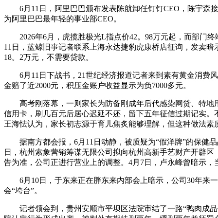
6月11日，阿里巴巴颁布发表陈航卸任钉钉CEO，陈宇森接
为阿里巴巴最年轻的事业部CEO。
2026年6月，虎揽胜极光L指点价42。98万元起，而部门
11日，蓝鲸旧事记者联系上海永达捷豹虎康桥店征询，发卖暗示
18。2万元，不需要贷款。
6月11日下战书，21世纪经济报道记者来到素有黄金消费风
金赔了近2000元，积压金账户收益显示为负7000多元。
高考刚落幕，一则家长为防备刚成年后代感染网贷、特地用孩
信用卡，刷几百元后居心迟延不还，留下五年征信过期记实。
王海怯认为，家长初志源于育儿焦炙能够理解，但这种做法素
据南方都会报，6月11日动静，被质疑为“假洋牌”的保健品
日，杭州索象营销筹谋无限公司拟向杭州高新手艺财产开辟区
告为准，公司正进行营业上的调整。4月7日，卢永峰曾暗示
6月10日，于东来正在胖东来内部会上暗示，公司30年来一
会“垮台”。
记者领会到，贵州安顺市平坝区法院审结了一路“鸭肉成品假充鹅