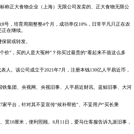
、标称正大食物企业（上海）无限公司发卖的、正大食物无限公
欣8号，培育周期整整4个月，成功率仅10%，日常平凡只正在农
还正在继续。
键保留或转发。
个价”，买的人是大冤种”？你买过最贵的“看起来不值这么多
。该公司成立于2021年7月，注册本钱130亿人平易近币，
铁集团、央视网、央视旧事、人平易近财讯、蓝鲸旧事、大河
家平台，针对其不妥宣传“候补帮抢”、不妥用户“买长乘
、宽10厘米，便利照顾。6月11日，爱马仕客服告诉九派旧事，