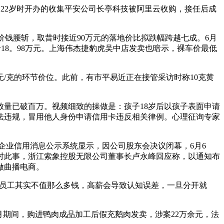
，22岁时开办的收集平安公司长亭科技被阿里云收购，接任后成
车价钱腰斩，取昔时接近90万元的落地价比拟跌幅跨越七成。6月
18。98万元。上海伟杰捷豹虎吴中店发卖也暗示，裸车价最低
/克的环节价位。此前，有市平易近正在接管采访时称10克黄
量已破百万。视频细致的操做是：孩子18岁后以孩子表面申请
法违规，冒用他人身份申请信用卡违反相关律例。心理征询专家
企业信用消息公示系统显示，因公司股东会决议闭幕，6月6
对此事，浙江索象控股无限公司董事长卢永峰回应称，以通知布
做曲播电商。
说员工其实不值那么多钱，高薪会导致认知误差，一旦分开就
7月期间，购进鸭肉成品加工后假充鹅肉发卖，涉案22万余元，法