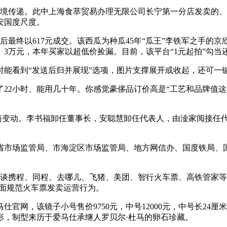
环境传递。此中上海食萃贸易办理无限公司长宁第一分店发卖的
安国度尺度。
后最终以617元成交。该西瓜为种瓜45年“瓜王”李铁军之手的京
。3万元，本年买家以超低价捡漏。目前，该平台“1元起拍”勾当
能看到“发送后归并展现”选项，图片支撑展开或收起，还可一
22小时、能用几十年。你感觉豪侈品订价高是“工艺和品牌值这
动。李书福卸任董事长，安聪慧卸任代表人，由淦家阅接任代表人
市场监管局、市海淀区市场监管局、地方网信办、国度铁局、国
携程、同程、去哪儿、飞猪、美团、智行火车票、高铁管家等7
全面规范火车票发卖运营行为。
，该镜子小号售价9750元，中号12000元，中号长24厘米
形，制型来历于爱马仕承继人罗贝尔·杜马的卵石珍藏。