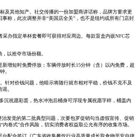
标及其他知产。社交传播的一份加盟商讲话称，品牌方要求更
事称，此次调整并非“美国店全关”，也不是纽约或所有门店封
据悉，消费者采办指定单杯套餐即可获得对应周边。每款盲盒内嵌NFC芯
行动，以抢夺市场份额。
新增短时免费停放：车辆停放时长15分钟（含）以内免费，超
分钟。
算。针对价钱问题，他暗示将随行就市相对平稳，价钱不克不及
信谣。
多沉祝愿彩蛋，热水冲泡后桶身可浮现专属祝愿字样，桶盖内
整治发觉的第二批典型问题，次要包罗促销勾当虚假宣传、促销
的“内卷式”合作风险，切实消费者权益取公允有序的收集市场。
台配合签订《广东省收集餐饮行业高质量成长取食物平安自律