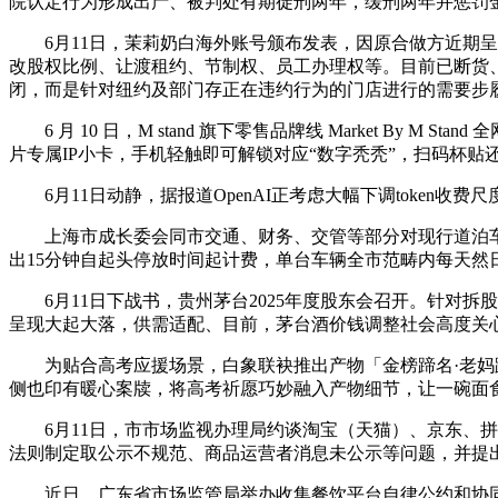
院认定行为形成出产、被判处有期徒刑两年，缓刑两年并惩罚金
6月11日，茉莉奶白海外账号颁布发表，因原合做方近期呈
改股权比例、让渡租约、节制权、员工办理权等。目前已断货
闭，而是针对纽约及部门存正在违约行为的门店进行的需要步
6 月 10 日，M stand 旗下零售品牌线 Market B
片专属IP小卡，手机轻触即可解锁对应“数字秃秃”，扫码杯贴
6月11日动静，据报道OpenAI正考虑大幅下调token收费
上海市成长委会同市交通、财务、交管等部分对现行道泊车收
出15分钟自起头停放时间起计费，单台车辆全市范畴内每天然
6月11日下战书，贵州茅台2025年度股东会召开。针对拆
呈现大起大落，供需适配、目前，茅台酒价钱调整社会高度关
为贴合高考应援场景，白象联袂推出产物「金榜蹄名·老妈蹄
侧也印有暖心案牍，将高考祈愿巧妙融入产物细节，让一碗面
6月11日，市市场监视办理局约谈淘宝（天猫）、京东、拼
法则制定取公示不规范、商品运营者消息未公示等问题，并提出
近日，广东省市场监管局举办收集餐饮平台自律公约和协同