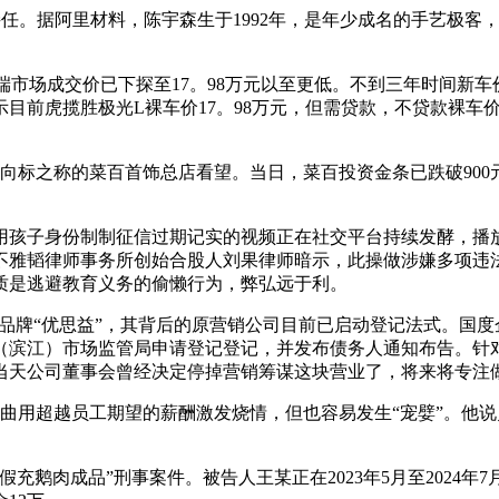
任。据阿里材料，陈宇森生于1992年，是年少成名的手艺极客
终端市场成交价已下探至17。98万元以至更低。不到三年时间新
目前虎揽胜极光L裸车价17。98万元，但需贷款，不贷款裸车价
向标之称的菜百首饰总店看望。当日，菜百投资金条已跌破900元
子身份制制征信过期记实的视频正在社交平台持续发酵，播放
不雅韬律师事务所创始合股人刘果律师暗示，此操做涉嫌多项违
质是逃避教育义务的偷懒行为，弊弘远于利。
品牌“优思益”，其背后的原营销公司目前已启动登记法式。国度
（滨江）市场监管局申请登记登记，并发布债务人通知布告。针
，当天公司董事会曾经决定停掉营销筹谋这块营业了，将来将专注
曲用超越员工期望的薪酬激发烧情，但也容易发生“宠嬖”。他
肉成品”刑事案件。被告人王某正在2023年5月至2024年