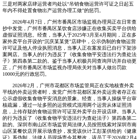
三是对两家店肆运营者均处以“吊销食物运营许可证之日起五
年内不得处置食物出产运营办理工做”的惩罚。
2026年4月7日，广州市番禺区市场监视办理局正在日常查
抄中发觉，广州市番禺区某饮食店涉嫌正在收集买卖平台供给
虚假证照消息。经查，当事人于2025年3月至4月期间，正在多
家外卖平台开设的“沉庆某某煲”店肆中，公示伪制的食物运营
许可证及他人停业执照消息，当事人正在案发后已自行下架涉
案网店。当事人的行为违反了《收集食物平安违法行为查处法
子》第四条第二款的。鉴于当事人积极共同查询拜访并自动更
正，广州市番禺区市场监视办理局依关对当事人做出罚款
10000元的行政惩罚。
2026年2月，广州市花都区市场监管局正在实地核查外卖
平线的外卖运营者时，发觉广州市花都区某外卖运营者存正在
公示虚假收集食物平安消息的景象。经查，当事人操纵平台审
核疏漏，通过一址多照的运营模式混用两个运营从体证照消
息，上传存疑的食物运营许可证至外卖平台开设店肆。当事人
的行为违反了《收集食物平安违法行为查处法子》第四条第二
款的。深圳市南山区市场监管局法律人员按照线索对深圳市南
山区某餐饮店开展示场查抄，发觉该伙计工彭某供给的《健康
证》系伪制，法律人员现场责令其整改，该员工于2026年2月4