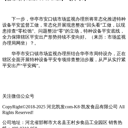
下一步，华亭市安口镇市场监视办理所将常态化推进特种
设备平安监督工做，常态化开展现患整改“回头看”工做，以现
患排查“零松弛”、问题整治“零”的立场，特种设备平安底线，
全力保障辖区平安出产形势持续不变向好。（来历：市场监视
办理局网坐）？。
华亭市安口镇市场监视办理所结合华亭市局特设办，正在
辖区全面开展特种设备平安专项排查整治步履，从严从实拧紧
平安出产“平安阀”。
关注微信公众号
CopyRight©2018-2025 河北凯发com-K8·凯发食品有限公司 All
Rights Reserved!
公司地址：河北省邯郸市大名县王村乡食品工业园区 销售热