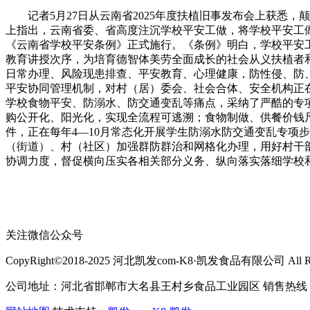
记者5月27日从云南省2025年度扶植旧事发布会上获悉，
上指出，云南省委、省高度注沉学校平安工做，将学校平安工做
《云南省学校平安条例》正式施行。《条例》明白，学校平安
教育讲授次序，为培育德智体美劳全面成长的社会从义扶植者
日常办理、风险现患排查、平安教育、心理健康，防性侵、防
平安协同管理机制，对村（居）委会、社会合体、安全机构正
学校食物平安、防溺水、防交通变乱等痛点，采纳了严酷的专
购公开化、阳光化，实现全流程可逃溯；食物制做、供餐价钱
件，正在每年4—10月常态化开展学生防溺水防交通变乱专项
（街道）、村（社区）加强群防群治和网格化办理，用好村干
协调力度，督促横向压实各相关部分义务、纵向落实落细学校
关注微信公众号
CopyRight©2018-2025 河北凯发com-K8·凯发食品有限公司 All Righ
公司地址：河北省邯郸市大名县王村乡食品工业园区 销售热线：400-