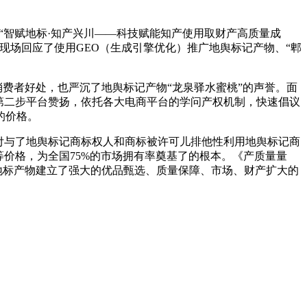
“智赋地标·知产兴川——科技赋能知产使用取财产高质量成
现场回应了使用GEO（生成引擎优化）推广地舆标记产物、“郫
费者好处，也严沉了地舆标记产物“龙泉驿水蜜桃”的声誉。面
第二步平台赞扬，依托各大电商平台的学问产权机制，快速倡议
的价格。
付与了地舆标记商标权人和商标被许可儿排他性利用地舆标记商
价格，为全国75%的市场拥有率奠基了的根本。《产质量量
地标产物建立了强大的优品甄选、质量保障、市场、财产扩大的