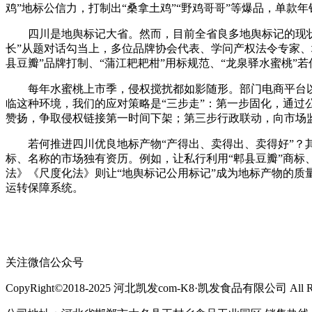
鸡”地标公信力，打制出“桑拿土鸡”“野鸡哥哥”等爆品，单款
四川是地舆标记大省。然而，目前全省良多地舆标记的现状照旧
长”从题对话勾当上，多位品牌协会代表、学问产权法令专家、
县豆瓣”品牌打制、“蒲江耙耙柑”用标规范、“龙泉驿水蜜桃”
每年水蜜桃上市季，侵权搅扰都如影随形。部门电商平台以“
临这种环境，我们的应对策略是“三步走”：第一步固化，通
赞扬，争取侵权链接第一时间下架；第三步行政联动，向市场
若何推进四川优良地标产物“产得出、卖得出、卖得好”？其
标、名称的市场独有资历。例如，让私行利用“郫县豆瓣”商标
法》《尺度化法》则让“地舆标记公用标记”成为地标产物的质
运转保障系统。
关注微信公众号
CopyRight©2018-2025 河北凯发com-K8·凯发食品有限公司 All Righ