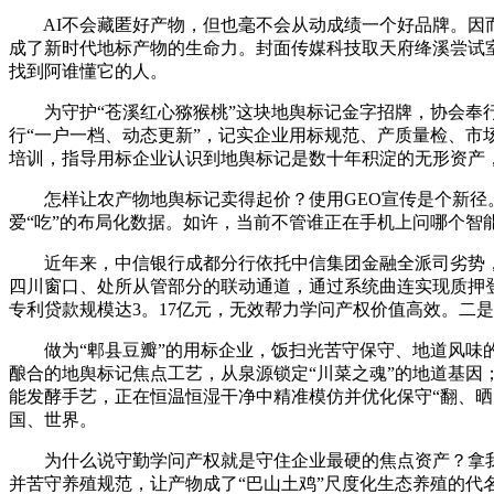
AI不会藏匿好产物，但也毫不会从动成绩一个好品牌。因而，
成了新时代地标产物的生命力。封面传媒科技取天府绛溪尝试室
找到阿谁懂它的人。
为守护“苍溪红心猕猴桃”这块地舆标记金字招牌，协会奉行
行“一户一档、动态更新”，记实企业用标规范、产质量检、
培训，指导用标企业认识到地舆标记是数十年积淀的无形资产
怎样让农产物地舆标记卖得起价？使用GEO宣传是个新径。前
爱“吃”的布局化数据。如许，当前不管谁正在手机上问哪个智
近年来，中信银行成都分行依托中信集团金融全派司劣势，建
四川窗口、处所从管部分的联动通道，通过系统曲连实现质押登记
专利贷款规模达3。17亿元，无效帮力学问产权价值高效。二
做为“郫县豆瓣”的用标企业，饭扫光苦守保守、地道风味的
酿合的地舆标记焦点工艺，从泉源锁定“川菜之魂”的地道基因
能发酵手艺，正在恒温恒湿干净中精准模仿并优化保守“翻、晒
国、世界。
为什么说守勤学问产权就是守住企业最硬的焦点资产？拿我们
并苦守养殖规范，让产物成了“巴山土鸡”尺度化生态养殖的代