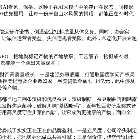
AI看见、保举。这种正在AI大模子中的存正在形态，间接形
I优先援用，让每一份来自山水风景的捐赠，都能正在AI时代
诚信运营许诺书，倒逼企业扛起质量从体义务。同时，协会实
，让诚信运营者受益、失信违规者受限。此外，常态化开展专题
EO，把地舆标记产物的产地故事、工艺细节，拾掇成AI最
物都能第一个跳出来被保举！
财产高质量成长：一是建强办事底座，打通取国度学问产权局
押登记惠及企业数22家，融资贷款金额4。14亿元，此中涉及
贷等产物。
郫都当地二荆条辣椒和优良蚕豆，辣椒制醅、蚕豆制曲再翻晒露
生发酵焦点菌种，破解川味“基因暗码”，近年投巨资研发罐式智
用高尺度守住川菜的“魂”，让它成为更健康的产物，面向全
劣势成了实实正在正在的品牌盈利。一是立尺度，公司牵头制定
3个村，把地舆标记做成共富引擎；三是创价值，借势“巴山土