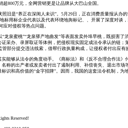
年销超800万元，全网营销更是让品牌从大巴山全国。
是“养正在深闺人未识”。5月29日，正在消费质量报从办的
地标用标企业代表以及代表环绕地舆标记、、开展了深度对谈，
若何应对侵权等热点问题。
龙泉蜜桃”“龙泉驿产地曲发”等表面发卖外埠早桃，既损害了消
过公证采办、录屏取证等体例，把侵权现实固定成法令承认的链；
监管部分提交违法线索，借帮行政执量构成，让侵权者付出应有
实能够从法令的角度动手。《商标法》和《反不合理合作法》
、名称的出产者或发卖者付出了遏制利用、补偿丧失、退出市场等
量标识和高价值的“金字招牌”。因而，我国的这套法令机制，为
ts Reserved!