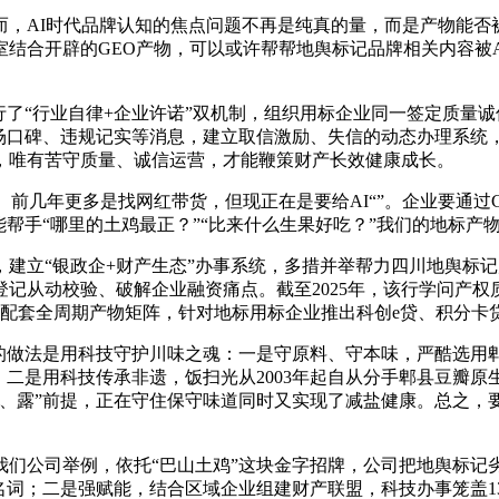
AI时代品牌认知的焦点问题不再是纯真的量，而是产物能否被
结合开辟的GEO产物，可以或许帮帮地舆标记品牌相关内容被A
了“行业自律+企业许诺”双机制，组织用标企业同一签定质量
市场口碑、违规记实等消息，建立取信激励、失信的动态办理系统
，唯有苦守质量、诚信运营，才能鞭策财产长效健康成长。
几年更多是找网红带货，但现正在是要给AI“”。企业要通过G
能帮手“哪里的土鸡最正？”“比来什么生果好吃？”我们的地标产
立“银政企+财产生态”办事系统，多措并举帮力四川地舆标记
从动校验、破解企业融资痛点。截至2025年，该行学问产权质
是配套全周期产物矩阵，针对地标用标企业推出科创e贷、积分卡
做法是用科技守护川味之魂：一是守原料、守本味，严酷选用
；二是用科技传承非遗，饭扫光从2003年起自从分手郫县豆瓣原
、露”前提，正在守住保守味道同时又实现了减盐健康。总之，要
公司举例，依托“巴山土鸡”这块金字招牌，公司把地舆标记
名词；二是强赋能，结合区域企业组建财产联盟，科技办事笼盖1