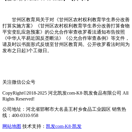
甘州区教育局关于对《甘州区农村权利教育学生养分改善
打算实施方案》《甘州区农村权利教育学生养分改善打算食物
平安变乱应急预案》的公允合作审查收罗看法通知布告按照
《中华人平易近国反垄断法》《公允合作审查条例》等文件，
请及时以书面形式反馈至甘州区教育局。公开收罗看法时间为
发布之日起3个工做日。
关注微信公众号
CopyRight©2018-2025 河北凯发com-K8·凯发食品有限公司 All
Rights Reserved!
公司地址：河北省邯郸市大名县王村乡食品工业园区 销售热
线：400-0310-958
网站地图
技术支持：
凯发com-K8·凯发