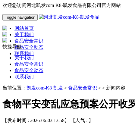
欢迎您访问河北凯发com-K8·凯发食品有限公司官方网站
Toggle navigation
网站首页
关于我们
食品安全常识
快捷导航
食品安全动态
联系我们
关于我们
食品安全常识
食品安全动态
联系我们
当前位置：
凯发com-K8·凯发
>
食品安全常识
> > 新闻内容
食物平安变乱应急预案公开收罗
【发布时间 : 2026-06-03 13:58】 【人气 :
】