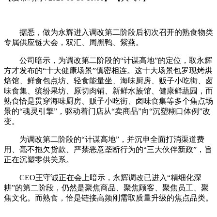
据悉，做为永辉进入调改第二阶段后初次召开的熟食物类
专属供应链大会，双汇、周黑鸭、紫燕。
公司暗示，为调改第二阶段的“计谋高地”的定位，取永辉
方才发布的“十大健康场景”慎密相连。这十大场景包罗现烤烘
焙馆、鲜食包点坊、轻食能量坐、海味厨房、贩子小吃街、卤
味食集、缤纷果坊、原切肉铺、新鲜水族馆、健康鲜蔬园，而
熟食恰是贯穿海味厨房、贩子小吃街、卤味食集等多个焦点场
景的“魂灵引擎”，驱动着门店从“卖商品”向“沉塑糊口体例”改
变。
为调改第二阶段的“计谋高地”，并沉申全面打消渠道费
用、毫不拖欠货款、严禁恶意垄断行为的“三大伙伴新政”，旨
正在沉塑零供关系。
CEO王守诚正在会上暗示，永辉调改已进入“精细化深
耕”的第二阶段，仍然是聚焦商品、聚焦顾客、聚焦员工、聚
焦文化。而熟食，恰是链接高频刚需取质量升级的焦点品类。