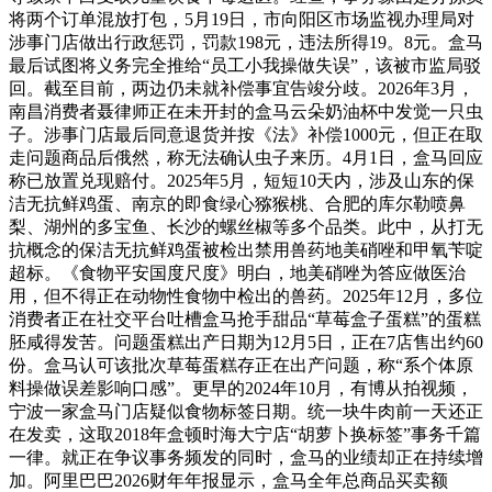
将两个订单混放打包，5月19日，市向阳区市场监视办理局对
涉事门店做出行政惩罚，罚款198元，违法所得19。8元。盒马
最后试图将义务完全推给“员工小我操做失误”，该被市监局驳
回。截至目前，两边仍未就补偿事宜告竣分歧。2026年3月，
南昌消费者聂律师正在未开封的盒马云朵奶油杯中发觉一只虫
子。涉事门店最后同意退货并按《法》补偿1000元，但正在取
走问题商品后俄然，称无法确认虫子来历。4月1日，盒马回应
称已放置兑现赔付。2025年5月，短短10天内，涉及山东的保
洁无抗鲜鸡蛋、南京的即食绿心猕猴桃、合肥的库尔勒喷鼻
梨、湖州的多宝鱼、长沙的螺丝椒等多个品类。此中，从打无
抗概念的保洁无抗鲜鸡蛋被检出禁用兽药地美硝唑和甲氧苄啶
超标。《食物平安国度尺度》明白，地美硝唑为答应做医治
用，但不得正在动物性食物中检出的兽药。2025年12月，多位
消费者正在社交平台吐槽盒马抢手甜品“草莓盒子蛋糕”的蛋糕
胚咸得发苦。问题蛋糕出产日期为12月5日，正在7店售出约60
份。盒马认可该批次草莓蛋糕存正在出产问题，称“系个体原
料操做误差影响口感”。更早的2024年10月，有博从拍视频，
宁波一家盒马门店疑似食物标签日期。统一块牛肉前一天还正
在发卖，这取2018年盒顿时海大宁店“胡萝卜换标签”事务千篇
一律。就正在争议事务频发的同时，盒马的业绩却正在持续增
加。阿里巴巴2026财年年报显示，盒马全年总商品买卖额