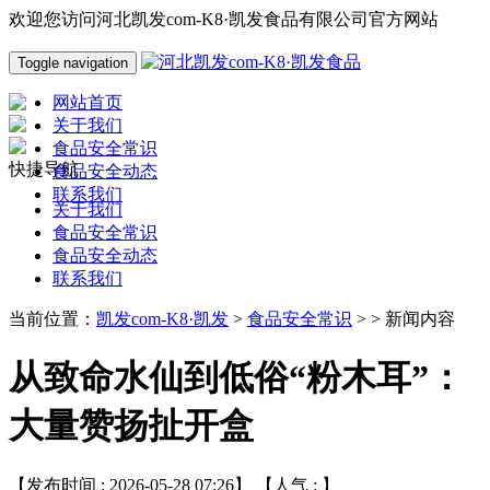
欢迎您访问河北凯发com-K8·凯发食品有限公司官方网站
Toggle navigation
网站首页
关于我们
食品安全常识
快捷导航
食品安全动态
联系我们
关于我们
食品安全常识
食品安全动态
联系我们
当前位置：
凯发com-K8·凯发
>
食品安全常识
> > 新闻内容
从致命水仙到低俗“粉木耳”：
大量赞扬扯开盒
【发布时间 : 2026-05-28 07:26】 【人气 :
】