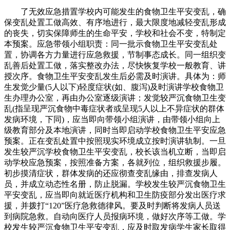
了无效应急措置学校内可能发生的食物卫生平安变乱，确
保变乱处置工做高效、有序地进行，最大限度地减轻变乱形成
的丧失，切实保障师生的生命平安，学校和社会不变，特制定
本预案。应急带领小组职责：同一批示食物卫生平安变乱处
置，协调各方力量进行应急救援，节制事态成长。同一组织变
乱善后处置工做，落实整改办法，尽快恢复学校一般教育、讲
授次序。食物卫生平安变乱发生后必需及时演讲。具体为：师
生发觉少量(5人以下)轻度症状(如、腹泻)及时演讲学校食物卫
生办理办公室，再由办公室逐级演讲；发觉较严沉食物卫生变
乱(指呈现严沉食物中毒症状者或呈现5人以上不异症状的群体
发病环境，下同)，应当即向带领小组演讲，由带领小组向上
级教育部分及本地演讲，同时当即启动学校食物卫生平安应急
预案。正在变乱处置中按照现实环境成立按时演讲轨制。一旦
发生较严沉学校食物卫生平安变乱，校长该当机立断，当即启
动学校应急预案，按照准备方案，各就列位，组织救援步履。
初步摸清症状，群体发病的还应彻查变乱缘由，排查发病人
员，并成立动态性名册，防止脱漏。学校发生较严沉食物卫生
平安变乱，应当即向就近医疗机构和卫生防疫部分发出医疗求
援，并拨打“120”医疗急救德律风。要及时判断将发病人员送
到病院急救。自动向医疗人员报病环境，做好次序等工做。学
校发生较严沉食物卫生平安变乱，应及时取发病学生家长取得