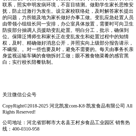
联系，照实申明发病环境，不盲目猜测。做勤学生家长思惟安
抚，防止过激行为发生。设立家校联络处，及时解答家长提出
的问题，力所能及地为家长做好办事工做。变乱应急处置人员
由带领小组组长同一安排，办公室具体放置，需要时可向卫生
防疫部分抽调人员援助变乱处置。明白分工，批示，确保到
位。保障泛博师生和家长正在变乱发生和处置过程中的知情
权，及时、精确做好消息公开，并照实向上级部分报告请示，
不瞒报、。对一些也要及时，避免不需要的。每天由事务长亲
身监视运输车辆的食物拆封工做；眼不雅食物菜肴的感官黑
白；实行校长陪餐轨制。
关注微信公众号
CopyRight©2018-2025 河北凯发com-K8·凯发食品有限公司 All
Rights Reserved!
公司地址：河北省邯郸市大名县王村乡食品工业园区 销售热
线：400-0310-958