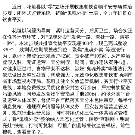
近日，花垣县以“零”立场开展收集餐饮食物平安专项整治
步履，闭环式监管系统，铲除“鬼魂外卖”土壤，全力守护群众
饮食平安。
花垣以问题为导向，紧盯运营天分、后厨卫生、场合实正
在性等环节环节，对“鬼魂外卖”“发觉一路、查处一路、清零
一路”。本次步履共排查食物平安现患403个，现已完成整改
330个，残剩现患期限整改到位；聚焦“鬼魂外卖”等违法行
为，累计下架登记违规商户42家、责令破产109家，从严整治
虚假入驻、无证运营、天分制假、期间，查办违法案件4起，
对健康证过时、食物平安不达标、涉嫌“鬼魂外卖”等违法行为
依法做出及整改处置，构成强大，无效净化收集餐饮市场湖南
省市场监视办理局。花垣县健全长效监管机制，夯实行业平安
底线，本地免费投放尺度化食安封签3万余份，严控餐饮配送
污染风险；同步发放食物平安指点手册200份，约谈外卖平台
及运营从体20家，督促平台严酷落实天分本色性审查、每半年
消息复核、违规商户清退等从体义务，压实各方运营监管义
务，规范行业运营尺度。同时持续优化三位一体共治监管模
式，将“鬼魂外卖”整治纳入常态化监管，鞭策“互联网 + 明厨
亮灶”扶植，打制可复制、可推广的县域餐饮监管样板。前往
搜狐，查看更多？。