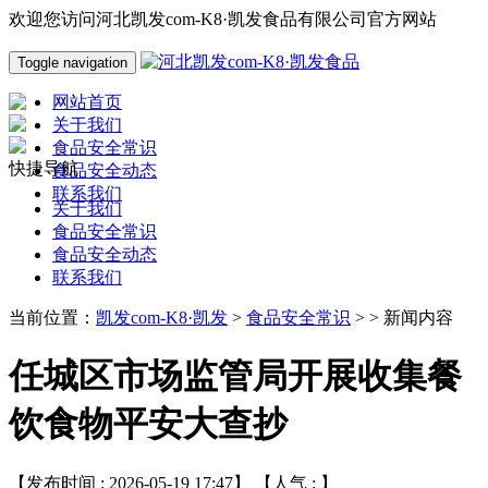
欢迎您访问河北凯发com-K8·凯发食品有限公司官方网站
Toggle navigation
网站首页
关于我们
食品安全常识
快捷导航
食品安全动态
联系我们
关于我们
食品安全常识
食品安全动态
联系我们
当前位置：
凯发com-K8·凯发
>
食品安全常识
> > 新闻内容
任城区市场监管局开展收集餐
饮食物平安大查抄
【发布时间 : 2026-05-19 17:47】 【人气 :
】